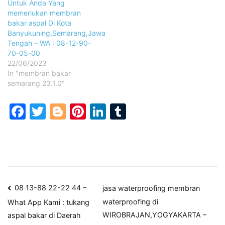
Untuk Anda Yang
memerlukan membran
bakar aspal Di Kota
Banyukuning,Semarang,Jawa
Tengah – WA : 08-12-90-
70-05-00
22/06/2023
In "membran bakar
semarang 23.1.0"
Facebook
Twitter
Blogger
Pinterest
LinkedIn
Tumblr
Post
08 13-88 22-22 44 –
jasa waterproofing membran
waterproofing di
What App Kami : tukang
navigation
WIROBRAJAN,YOGYAKARTA –
aspal bakar di Daerah