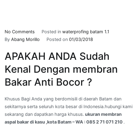
on
No Comments
Posted in
waterprofing batam 1.1
ukuran
By
Abang Morillo
Posted on
01/03/2018
membran
APAKAH ANDA Sudah
aspal
bakar
Kenal Dengan membran
di
kasu
Bakar Anti Bocor ?
,kota
Batam
Khusus Bagi Anda yang berdomisili di daerah Batam dan
–
sekitarnya serta seluruh kota besar di Indonesia.hubungi kami
WA
sekarang dan dapatkan harga khusus.
ukuran membran
:
aspal bakar di kasu ,kota Batam – WA : 085 2 71 071 210
.
085
2