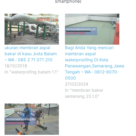
smartphone)
ukuran membran aspal
Bagi Anda Yang mencari
bakar di kasu ,kota Batam
membran aspal
– WA : 085 2 71 071 210
waterproofing Di Kota
18/10/2018
Penawangan,Semarang,Jawa
In "waterprofing batam 1.1"
Tengah – WA : 0812-9070-
0500
27/02/2024
In "membran bakar
semarang 23.1.0"