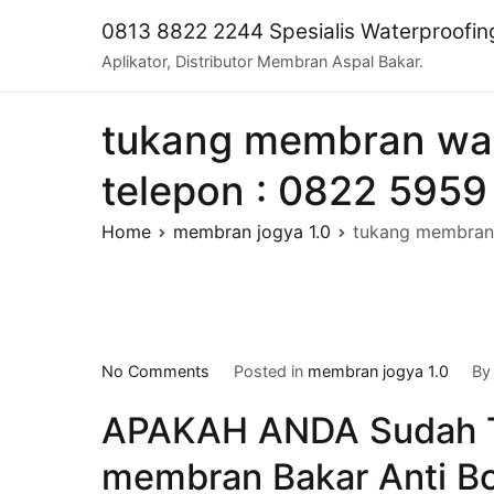
Skip
0813 8822 2244 Spesialis Waterproofi
to
Aplikator, Distributor Membran Aspal Bakar.
content
tukang membran wa
telepon : 0822 595
Home
membran jogya 1.0
tukang membran
on
No Comments
Posted in
membran jogya 1.0
B
tukang
APAKAH ANDA Sudah T
membran
waterproofing
membran Bakar Anti Bo
di