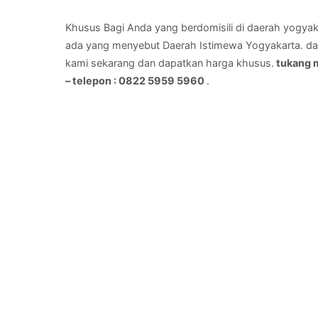
GEDONGKIWO,JOGJAKARTA
–
Khusus Bagi Anda yang berdomisili di daerah yogyak
telepon
ada yang menyebut Daerah Istimewa Yogyakarta. dan 
:
kami sekarang dan dapatkan harga khusus.
tukang 
0822
– telepon : 0822 5959 5960
.
5959
5960