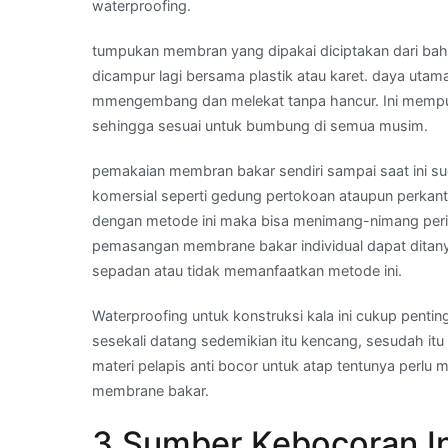
waterproofing.
tumpukan membran yang dipakai diciptakan dari bahan
dicampur lagi bersama plastik atau karet. daya uta
mmengembang dan melekat tanpa hancur. Ini mempuny
sehingga sesuai untuk bumbung di semua musim.
pemakaian membran bakar sendiri sampai saat ini sud
komersial seperti gedung pertokoan ataupun perkan
dengan metode ini maka bisa menimang-nimang peri
pemasangan membrane bakar individual dapat ditany
sepadan atau tidak memanfaatkan metode ini.
Waterproofing untuk konstruksi kala ini cukup pentin
sesekali datang sedemikian itu kencang, sesudah itu
materi pelapis anti bocor untuk atap tentunya perl
membrane bakar.
3 Sumber Kebocoran Ini