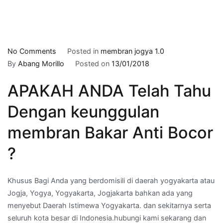
on
No Comments
Posted in
membran jogya 1.0
tukang
By
Abang Morillo
Posted on
13/01/2018
membran
APAKAH ANDA Telah Tahu
di
KRICAK,YOGYA
Dengan keunggulan
–
telepon
membran Bakar Anti Bocor
:
?
082259595960
Khusus Bagi Anda yang berdomisili di daerah yogyakarta atau
Jogja, Yogya, Yogyakarta, Jogjakarta bahkan ada yang
menyebut Daerah Istimewa Yogyakarta. dan sekitarnya serta
seluruh kota besar di Indonesia.hubungi kami sekarang dan