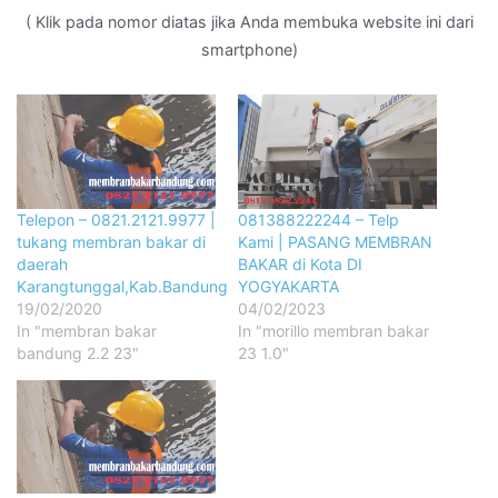
( Klik pada nomor diatas jika Anda membuka website ini dari
smartphone)
Telepon – 0821.2121.9977 |
081388222244 – Telp
tukang membran bakar di
Kami | PASANG MEMBRAN
daerah
BAKAR di Kota DI
Karangtunggal,Kab.Bandung
YOGYAKARTA
19/02/2020
04/02/2023
In "membran bakar
In "morillo membran bakar
bandung 2.2 23"
23 1.0"