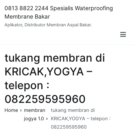
Skip
0813 8822 2244 Spesialis Waterproofing
to
Membrane Bakar
content
Aplikator, Distributor Membran Aspal Bakar.
tukang membran di
KRICAK,YOGYA –
telepon :
082259595960
Home
membran
tukang membran di
jogya 1.0
KRICAK,YOGYA – telepon :
082259595960