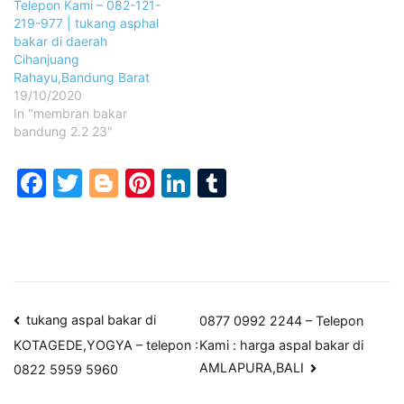
Telepon Kami – 082-121-
219-977 | tukang asphal
bakar di daerah
Cihanjuang
Rahayu,Bandung Barat
19/10/2020
In "membran bakar
bandung 2.2 23"
Facebook
Twitter
Blogger
Pinterest
LinkedIn
Tumblr
Post
tukang aspal bakar di
0877 0992 2244 – Telepon
Kami : harga aspal bakar di
KOTAGEDE,YOGYA – telepon :
navigation
AMLAPURA,BALI
0822 5959 5960