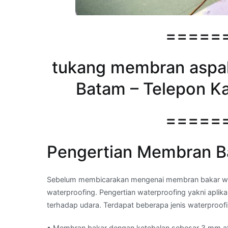
=====
tukang membran aspal 
Batam – Telepon Ka
=====
Pengertian Membran B
Sebelum membicarakan mengenai membran bakar water
waterproofing. Pengertian waterproofing yakni aplik
terhadap udara. Terdapat beberapa jenis waterproofi
• Membran bakar dengan ketebalan sebesar 3 mm a