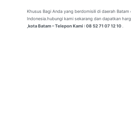
di
tiban
Khusus Bagi Anda yang berdomisili di daerah Batam d
Baru
Indonesia.hubungi kami sekarang dan dapatkan harg
,kota
,kota Batam – Telepon Kami : 08 52 71 07 12 10
.
Batam
–
Telepon
Kami
:
08
52
71
07
12
10