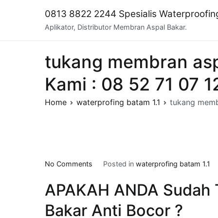
Skip
0813 8822 2244 Spesialis Waterproofi
to
Aplikator, Distributor Membran Aspal Bakar.
content
tukang membran aspa
Kami : 08 52 71 07 1
Home
waterprofing batam 1.1
tukang membr
on
No Comments
Posted in
waterprofing batam 1.1
tukang
APAKAH ANDA Sudah 
membran
aspal
Bakar Anti Bocor ?
bakar