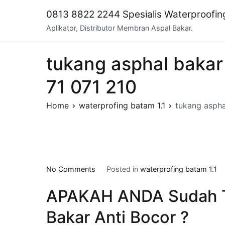
Skip
0813 8822 2244 Spesialis Waterproofi
to
Aplikator, Distributor Membran Aspal Bakar.
content
tukang asphal bakar
71 071 210
Home
waterprofing batam 1.1
tukang aspha
on
No Comments
Posted in
waterprofing batam 1.1
tukang
APAKAH ANDA Sudah 
asphal
bakar
Bakar Anti Bocor ?
di