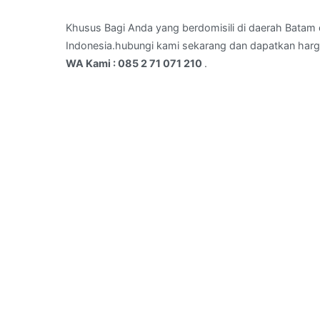
Bengkong
,kota
Khusus Bagi Anda yang berdomisili di daerah Batam d
Batam
Indonesia.hubungi kami sekarang dan dapatkan harg
–
WA Kami : 085 2 71 071 210
.
WA
Kami
:
085
2
71
071
210