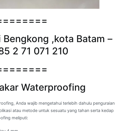
========
i Bengkong ,kota Batam –
85 2 71 071 210
========
akar Waterproofing
fing, Anda wajib mengetahui terlebih dahulu penguraian
aplikasi atau metode untuk sesuatu yang tahan serta kedap
fing meliputi:
tau 4 mm.