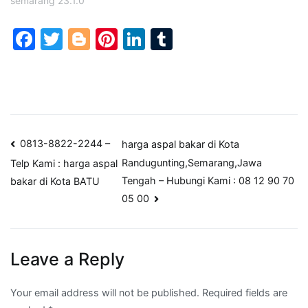
semarang 23.1.0"
Facebook
Twitter
Blogger
Pinterest
LinkedIn
Tumblr
Post
0813-8822-2244 –
harga aspal bakar di Kota
Randugunting,Semarang,Jawa
Telp Kami : harga aspal
navigation
Tengah – Hubungi Kami : 08 12 90 70
bakar di Kota BATU
05 00
Leave a Reply
Your email address will not be published.
Required fields are