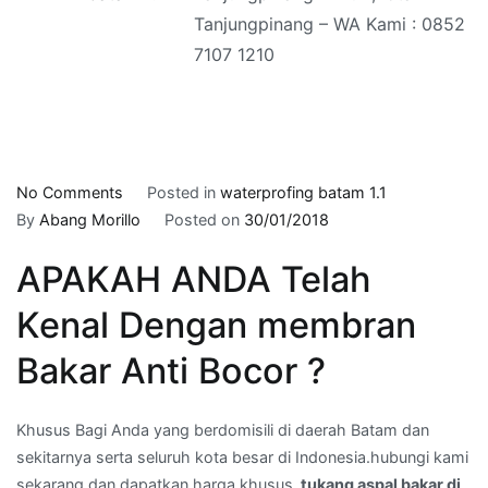
Tanjungpinang – WA Kami : 0852
7107 1210
on
No Comments
Posted in
waterprofing batam 1.1
tukang
By
Abang Morillo
Posted on
30/01/2018
aspal
APAKAH ANDA Telah
bakar
di
Kenal Dengan membran
Tanjungpinang
Timur
Bakar Anti Bocor ?
,Kota
Tanjungpinang
Khusus Bagi Anda yang berdomisili di daerah Batam dan
–
sekitarnya serta seluruh kota besar di Indonesia.hubungi kami
WA
sekarang dan dapatkan harga khusus.
tukang aspal bakar di