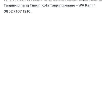
Kami
Tanjungpinang Timur ,Kota Tanjungpinang – WA Kami :
:
0852 7107 1210
.
0852
7107
1210