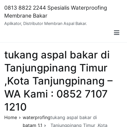
Skip
0813 8822 2244 Spesialis Waterproofing
to
Membrane Bakar
content
Aplikator, Distributor Membran Aspal Bakar.
tukang aspal bakar di
Tanjungpinang Timur
,Kota Tanjungpinang –
WA Kami : 0852 7107
1210
Home
waterprofing
tukang aspal bakar di
batam 1.1
Tanjungpinang Timur ,Kota