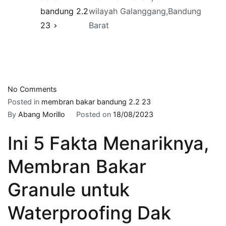
bandung 2.2
wilayah Galanggang,Bandung
23
Barat
on
No Comments
Telp
Posted in
membran bakar bandung 2.2 23
–
By
Abang Morillo
Posted on
18/08/2023
0821-
Ini 5 Fakta Menariknya,
2121-
9977
Membran Bakar
|
harga
Granule untuk
membran
bakar
Waterproofing Dak
per