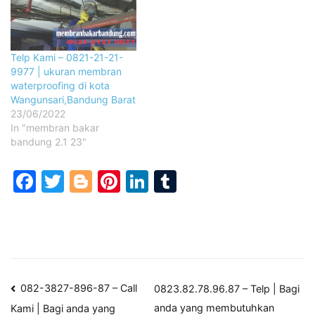
Telp Kami – 0821-21-21-
9977 | ukuran membran
waterproofing di kota
Wangunsari,Bandung Barat
23/06/2022
In "membran bakar
bandung 2.1 23"
Facebook
Twitter
Blogger
Pinterest
LinkedIn
Tumblr
Post
082-3827-896-87 – Call
0823.82.78.96.87 – Telp | Bagi
anda yang membutuhkan
Kami | Bagi anda yang