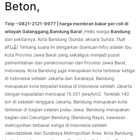
roll
Beton,
di
wilayah
Telp – 0821-2121-9977 | harga membran bakar per roll di
Galanggang,Bandung
wilayah Galanggang,Bandung Barat
,Hello warga
Bandung
Barat
dan sekitarnya. Kota Bandung (Sunda: aksara Sunda: ᮊᮧᮒ
ᮘᮔ᮪ᮓᮥᮀ) Tentang suara ini dengarkan (bantuan·info) adalah ibu
kota Provinsi Jawa Barat yang sekaligus menjadi pusat
pemerintahan dan perekonomian dari Provinsi Jawa Barat,
Indonesia. Kota Bandung juga merupakan kota terbesar ketiga
di Indonesia setelah Jakarta dan Surabaya. Bandung
merupakan kota terpadat kedua di Indonesia setelah Jakarta
dengan kepadatan mencapai 15.051 jiwa/km2. Terletak 140
km di sebelah tenggara Jakarta, Bandung merupakan kota
terbesar di bagian selatan pulau Jawa. Bandung merupakan
bagian dari Cekungan Bandung (Bandung Raya), kawasan
metropolitan terbesar ketiga di Indonesia setelah
Jabodetabek dan Surabaya Metropolitan Area. Kota Bandung