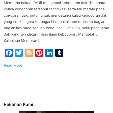
Membran bakar efektif mengatasi kebocoran dak. Terutama
88-
ketika kebocoran tersebut terindikasi serta tak merata pada
22-
cor-coran dak. butuh untuk mengetahui kalau kebocoran dak
22-
yang tidak segera tertangani lalu bakal merembes ke bagian-
44
bagian lain pada sebuah bangunan. Untuk itu, perlu penguatan
–
dak yang terindikasi mengalami kebocoran. Mengetahui
Telp
Kelebihan Membran […]
Kami
|
Facebook
Twitter
Blogger
Pinterest
LinkedIn
Tumblr
Membran
Bakar
Read More
Bagus
di
Wilayah
SUMATERA
UTARA
Rekanan Kami