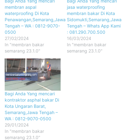
Bagi Anda Yang mencari
Bagi Anda Yang mencari
membran aspal
jasa waterproofing
waterproofing Di Kota
membran bakar Di Kota
Penawangan,Semarang,Jawa
Sidomukti,Semarang,Jawa
Tengah – WA : 0812-9070-
Tengah – Whats App Kami
0500
: 081.290.700.500
27/02/2024
16/03/2024
In "membran bakar
In "membran bakar
semarang 23.1.0"
semarang 23.1.0"
Bagi Anda Yang mencari
kontraktor asphal bakar Di
Kota Ungaran Barat,
Semarang,Jawa Tengah –
WA : 0812-9070-0500
29/01/2024
In "membran bakar
semarang 23.1.0"