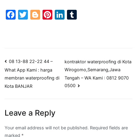
Facebook
Twitter
Blogger
Pinterest
LinkedIn
Tumblr
Post
08 13-88 22-22 44 –
kontraktor waterproofing di Kota
Wirogomo,Semarang,Jawa
What App Kami : harga
navigation
Tengah – WA Kami : 0812 9070
membran waterproofing di
0500
Kota BANJAR
Leave a Reply
Your email address will not be published.
Required fields are
marked
*