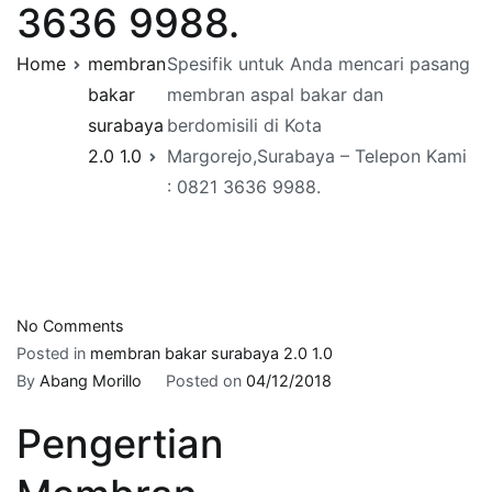
3636 9988.
Home
membran
Spesifik untuk Anda mencari pasang
bakar
membran aspal bakar dan
surabaya
berdomisili di Kota
2.0 1.0
Margorejo,Surabaya – Telepon Kami
: 0821 3636 9988.
on
No Comments
Spesifik
Posted in
membran bakar surabaya 2.0 1.0
untuk
By
Abang Morillo
Posted on
04/12/2018
Anda
Pengertian
mencari
pasang
membran