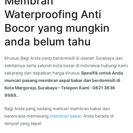
Membran
aspal
Waterproofing Anti
bakar
dan
Bocor yang mungkin
berdomisili
di
anda belum tahu
Kota
Margorejo,Surabaya
Khusus Bagi Anda yang berdomisili di daerah Surabaya dan
–
sekitarnya serta seluruh kota besar di Indonesia.hubungi kami
Telepon
sekarang dan dapatkan harga khusus.
Spesifik untuk Anda
Kami
mencari pasang membran aspal bakar dan berdomisili di
:
Kota Margorejo,Surabaya – Telepon Kami : 0821 3636
0821
9988.
.
3636
9988.
Bagi Anda yang sedang mencari membran bakar dan
berencana memasang
membran bakar
. Anda berada di
tempat yang tepat.