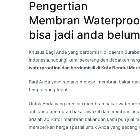
Pengertian
untuk
Anda
Membran Waterproof
mencari
kontraktor
bisa jadi anda belu
waterproofing
dan
berdomisili
Khusus Bagi Anda yang berdomisili di daerah Surabay
di
Indonesia.hubungi kami sekarang dan dapatkan harg
Kota
waterproofing dan berdomisili di Kota Bendul Meri
Bendul
Merisi,Surabaya
Bagi Anda yang sedang mencari membran bakar d
–
tempat yang tepat.
Whatsapp
Untuk Anda yang mencari membran bakar waterproo
:
anti bocor,membran bakar awazel dan membran aspal
08
adalah aplikator membran bakar dan kami pun jual 
21
memberikan harga spesial untuk Anda yang sedan
36
36