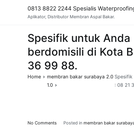
Skip
0813 8822 2244 Spesialis Waterproofi
to
Aplikator, Distributor Membran Aspal Bakar.
content
Spesifik untuk Anda
berdomisili di Kota 
36 99 88.
Home
membran bakar surabaya 2.0
Spesifik
1.0
: 08 21 
on
No Comments
Posted in
membran bakar surabaya
Spesifik