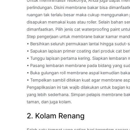
Untuk meminimalisir resikonya, Anda juga dapat me
perlindungan. Disini membrane bakar bisa dimanfaatk
ruangan tak terlalu besar maka cukup menggunakan 
disapukan memakai kuas atau roller. Selain bahan s
dimanfaatkan. Pilih jenis cat waterproofing paint un
Step pengerjaan untuk membrane bakar kamar mandi,
• Bersihkan seluruh permukaan lantai hingga sudut-
• Sapukan lapisan primer coating dari produk cat ber
• Tunggu lapisan pertama kering. Siapkan lembaran me
• Pasang lembaran membrane pada bidang yang sudah
• Buka gulungan roll membrane aspal kemudian bakar 
• Tempelkan sambil ditekan kuat agar membrane asp
Pengaplikasian ini tak wajib dilakukan untuk bagian
yang lebih sederhana. Simpan pelapis membrane bakar
taman, dan juga kolam.
2. Kolam Renang
Salah satu tempat yang setiap hari terendam secar