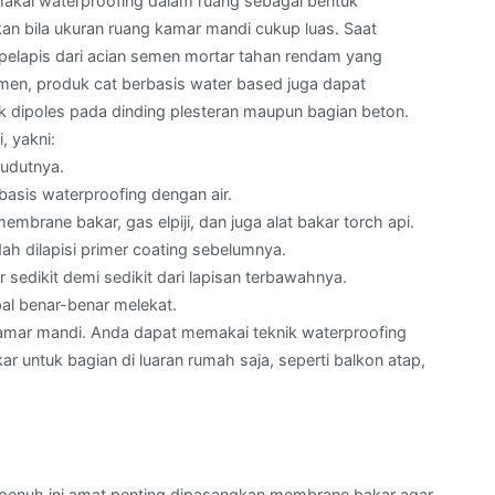
makai waterproofing dalam ruang sebagai bentuk
an bila ukuran ruang kamar mandi cukup luas. Saat
pelapis dari acian semen mortar tahan rendam yang
emen, produk cat berbasis water based juga dapat
tuk dipoles pada dinding plesteran maupun bagian beton.
 yakni:
sudutnya.
basis waterproofing dengan air.
mbrane bakar, gas elpiji, dan juga alat bakar torch api.
 dilapisi primer coating sebelumnya.
sedikit demi sedikit dari lapisan terbawahnya.
al benar-benar melekat.
 kamar mandi. Anda dapat memakai teknik waterproofing
 untuk bagian di luaran rumah saja, seperti balkon atap,
a penuh ini amat penting dipasangkan membrane bakar agar