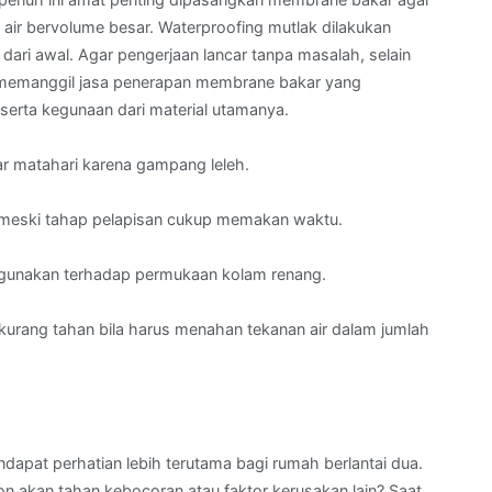
air bervolume besar. Waterproofing mutlak dilakukan
dari awal. Agar pengerjaan lancar tanpa masalah, selain
a memanggil jasa penerapan membrane bakar yang
erta kegunaan dari material utamanya.
ar matahari karena gampang leleh.
 meski tahap pelapisan cukup memakan waktu.
g digunakan terhadap permukaan kolam renang.
kurang tahan bila harus menahan tekanan air dalam jumlah
ndapat perhatian lebih terutama bagi rumah berlantai dua.
n akan tahan kebocoran atau faktor kerusakan lain? Saat