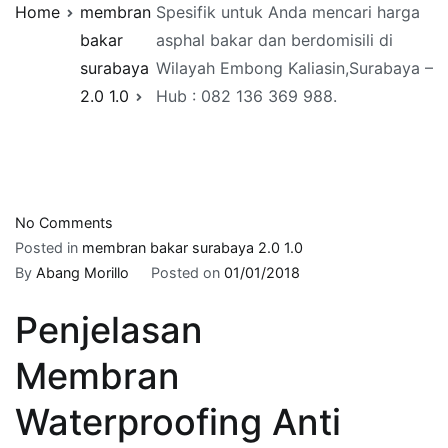
Home
membran
Spesifik untuk Anda mencari harga
bakar
asphal bakar dan berdomisili di
surabaya
Wilayah Embong Kaliasin,Surabaya –
2.0 1.0
Hub : 082 136 369 988.
on
No Comments
Spesifik
Posted in
membran bakar surabaya 2.0 1.0
untuk
By
Abang Morillo
Posted on
01/01/2018
Anda
Penjelasan
mencari
harga
Membran
asphal
bakar
Waterproofing Anti
dan
berdomisili