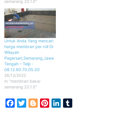
semarang 23.1.0"
Untuk Anda Yang mencari
harga membran per roll Di
Wilayah
Pagersari,Semarang,Jawa
Tengah – Telp :
08.12.90.70.05.00
26/12/2022
In "membran bakar
semarang 23.1.0"
Facebook
Twitter
Blogger
Pinterest
LinkedIn
Tumblr