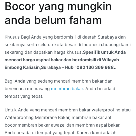
Bocor yang mungkin
di
Wilayah
anda belum faham
Embong
Kaliasin,Surabaya
Khusus Bagi Anda yang berdomisili di daerah Surabaya dan
–
sekitarnya serta seluruh kota besar di Indonesia.hubungi kami
Hub
sekarang dan dapatkan harga khusus.
Spesifik untuk Anda
:
mencari harga asphal bakar dan berdomisili di Wilayah
082
Embong Kaliasin,Surabaya – Hub : 082 136 369 988.
.
136
369
Bagi Anda yang sedang mencari membran bakar dan
988.
berencana memasang
membran bakar
. Anda berada di
tempat yang tepat.
Untuk Anda yang mencari membran bakar waterproofing atau
Waterproofing Membrane Bakar, membran bakar anti
bocor,membran bakar awazel dan membran aspal bakar.
Anda berada di tempat yang tepat. Karena kami adalah