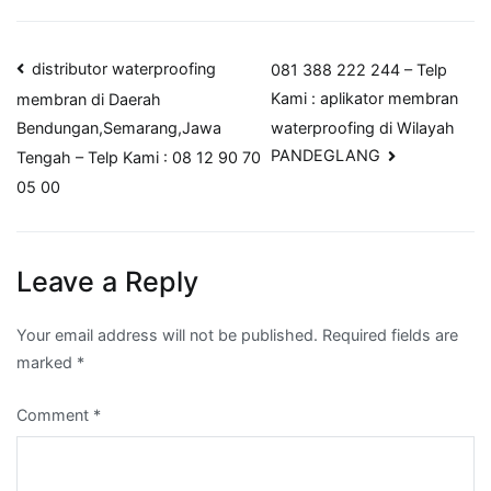
Post
distributor waterproofing
081 388 222 244 – Telp
Kami : aplikator membran
membran di Daerah
navigation
waterproofing di Wilayah
Bendungan,Semarang,Jawa
PANDEGLANG
Tengah – Telp Kami : 08 12 90 70
05 00
Leave a Reply
Your email address will not be published.
Required fields are
marked
*
Comment
*