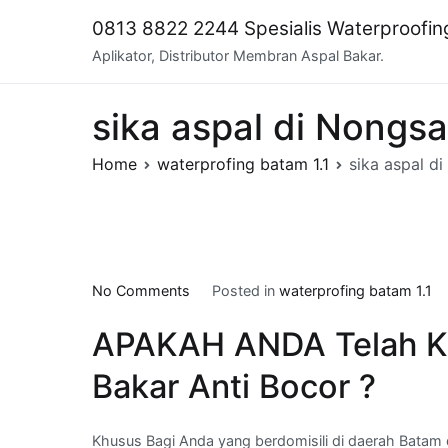
Skip
0813 8822 2244 Spesialis Waterproofi
to
Aplikator, Distributor Membran Aspal Bakar.
content
sika aspal di Nongs
Home
waterprofing batam 1.1
sika aspal d
on
No Comments
Posted in
waterprofing batam 1.1
sika
APAKAH ANDA Telah K
aspal
di
Bakar Anti Bocor ?
Nongsa
,kota
Batam
Khusus Bagi Anda yang berdomisili di daerah Batam d