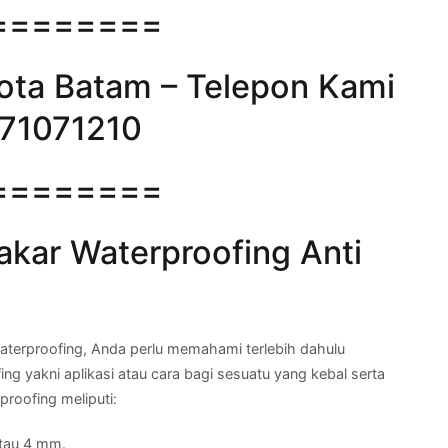
========
kota Batam – Telepon Kami
271071210
========
kar Waterproofing Anti
erproofing, Anda perlu memahami terlebih dahulu
ing yakni aplikasi atau cara bagi sesuatu yang kebal serta
roofing meliputi:
tau 4 mm.