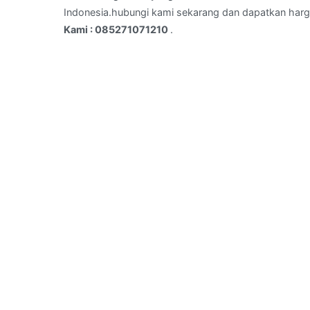
–
Indonesia.hubungi kami sekarang dan dapatkan harg
Telepon
Kami : 085271071210
.
Kami
:
085271071210