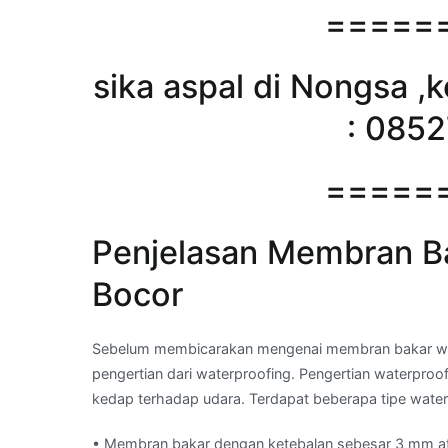
=====
sika aspal di Nongsa ,
: 085
=====
Penjelasan Membran Ba
Bocor
Sebelum membicarakan mengenai membran bakar wat
pengertian dari waterproofing. Pengertian waterproof
kedap terhadap udara. Terdapat beberapa tipe waterp
• Membran bakar dengan ketebalan sebesar 3 mm a