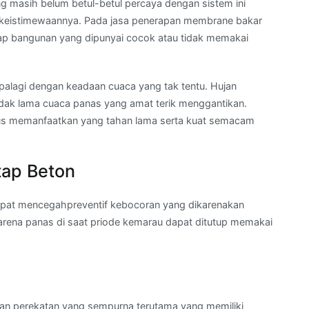
g masih belum betul-betul percaya dengan sistem ini
 keistimewaannya. Pada jasa penerapan membrane bakar
atap bangunan yang dipunyai cocok atau tidak memakai
apalagi dengan keadaan cuaca yang tak tentu. Hujan
 tidak lama cuaca panas yang amat terik menggantikan.
arus memanfaatkan yang tahan lama serta kuat semacam
tap Beton
pat mencegahpreventif kebocoran yang dikarenakan
karena panas di saat priode kemarau dapat ditutup memakai
a
an perekatan yang sempurna terutama yang memiliki