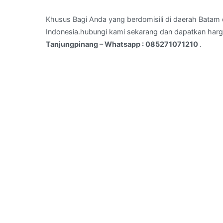
Tanjungpinang
Kota
Khusus Bagi Anda yang berdomisili di daerah Batam d
,Kota
Indonesia.hubungi kami sekarang dan dapatkan harg
Tanjungpinang
Tanjungpinang – Whatsapp : 085271071210
.
–
Whatsapp
:
085271071210