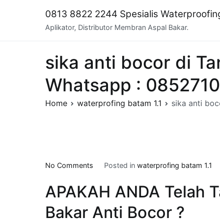
Skip
0813 8822 2244 Spesialis Waterproofi
to
Aplikator, Distributor Membran Aspal Bakar.
content
sika anti bocor di T
Whatsapp : 085271
Home
waterprofing batam 1.1
sika anti bo
on
No Comments
Posted in
waterprofing batam 1.1
sika
APAKAH ANDA Telah T
anti
bocor
Bakar Anti Bocor ?
di