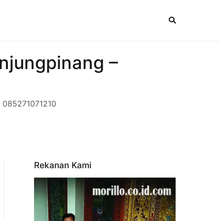
anjungpinang –
 : 085271071210
Rekanan Kami