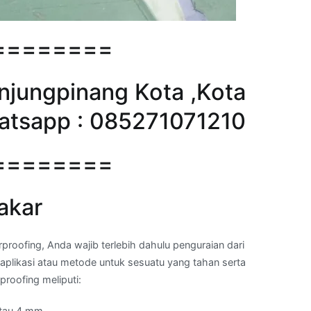
========
anjungpinang Kota ,Kota
atsapp : 085271071210
========
akar
ofing, Anda wajib terlebih dahulu penguraian dari
aplikasi atau metode untuk sesuatu yang tahan serta
roofing meliputi:
tau 4 mm.