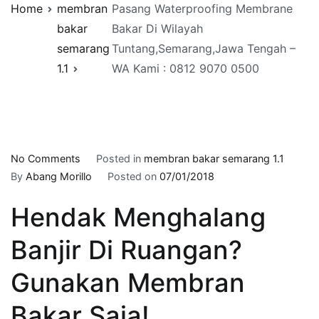
Home
membran
Pasang Waterproofing Membrane
bakar
Bakar Di Wilayah
semarang
Tuntang,Semarang,Jawa Tengah –
1.1
WA Kami : 0812 9070 0500
on
No Comments
Posted in
membran bakar semarang 1.1
Pasang
By
Abang Morillo
Posted on
07/01/2018
Waterproofing
Hendak Menghalang
Membrane
Bakar
Banjir Di Ruangan?
Di
Wilayah
Gunakan Membran
Tuntang,Semarang,Jawa
Tengah
Bakar Saja!
–