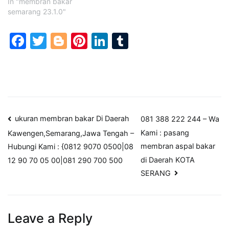
In "membran bakar
semarang 23.1.0"
Facebook
Twitter
Blogger
Pinterest
LinkedIn
Tumblr
Post
ukuran membran bakar Di Daerah
081 388 222 244 – Wa
Kami : pasang
Kawengen,Semarang,Jawa Tengah –
navigation
membran aspal bakar
Hubungi Kami : {0812 9070 0500|08
di Daerah KOTA
12 90 70 05 00|081 290 700 500
SERANG
Leave a Reply