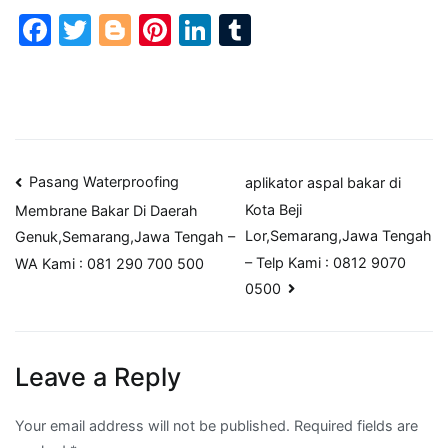
Facebook
Twitter
Blogger
Pinterest
LinkedIn
Tumblr
Post
Pasang Waterproofing
aplikator aspal bakar di
Kota Beji
Membrane Bakar Di Daerah
navigation
Lor,Semarang,Jawa Tengah
Genuk,Semarang,Jawa Tengah –
– Telp Kami : 0812 9070
WA Kami : 081 290 700 500
0500
Leave a Reply
Your email address will not be published.
Required fields are