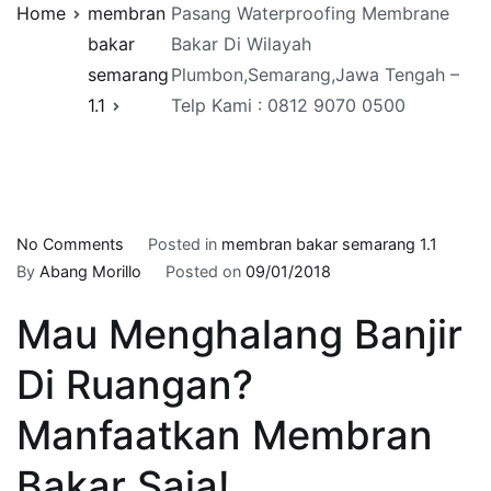
Home
membran
Pasang Waterproofing Membrane
bakar
Bakar Di Wilayah
semarang
Plumbon,Semarang,Jawa Tengah –
1.1
Telp Kami : 0812 9070 0500
on
No Comments
Posted in
membran bakar semarang 1.1
Pasang
By
Abang Morillo
Posted on
09/01/2018
Waterproofing
Mau Menghalang Banjir
Membrane
Bakar
Di Ruangan?
Di
Wilayah
Manfaatkan Membran
Plumbon,Semarang,Jawa
Tengah
Bakar Saja!
–