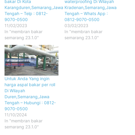
bakar Di Kota
waterproofing Di Wilayah
Karangduren,Semarang,Jawa
Kradenan,Semarang,Jawa
Tengah – Telp : 0812-
Tengah – Whats App :
9070-0500
0812-9070-0500
11/02/2023
03/02/2023
In "membran bakar
In "membran bakar
semarang 23.1.0"
semarang 23.1.0"
Untuk Anda Yang ingin
harga aspal bakar per roll
Di Wilayah
Duren,Semarang,Jawa
Tengah – Hubungi : 0812-
9070-0500
11/10/2024
In "membran bakar
semarang 23.1.0"