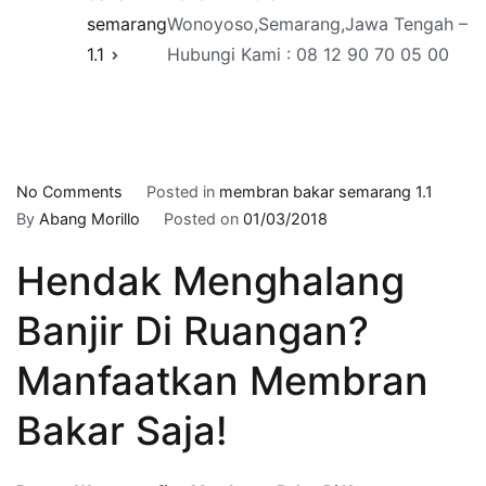
semarang
Wonoyoso,Semarang,Jawa Tengah –
1.1
Hubungi Kami : 08 12 90 70 05 00
on
No Comments
Posted in
membran bakar semarang 1.1
Pasang
By
Abang Morillo
Posted on
01/03/2018
Waterproofing
Hendak Menghalang
Membrane
Bakar
Banjir Di Ruangan?
Di
Kota
Manfaatkan Membran
Wonoyoso,Semarang,Jawa
Tengah
Bakar Saja!
–
Hubungi