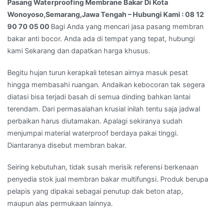
Kami
Pasang Waterproofing Membrane Bakar Di Kota
:
Wonoyoso,Semarang,Jawa Tengah – Hubungi Kami : 08 12
08
90 70 05 00
Bagi Anda yang mencari jasa pasang membran
12
bakar anti bocor. Anda ada di tempat yang tepat, hubungi
90
kami Sekarang dan dapatkan harga khusus.
70
Begitu hujan turun kerapkali tetesan airnya masuk pesat
05
hingga membasahi ruangan. Andaikan kebocoran tak segera
00
diatasi bisa terjadi basah di semua dinding bahkan lantai
terendam. Dari permasalahan krusial inilah tentu saja jadwal
perbaikan harus diutamakan. Apalagi sekiranya sudah
menjumpai material waterproof berdaya pakai tinggi.
Diantaranya disebut membran bakar.
Seiring kebutuhan, tidak susah merisik referensi berkenaan
penyedia stok jual membran bakar multifungsi. Produk berupa
pelapis yang dipakai sebagai penutup dak beton atap,
maupun alas permukaan lainnya.