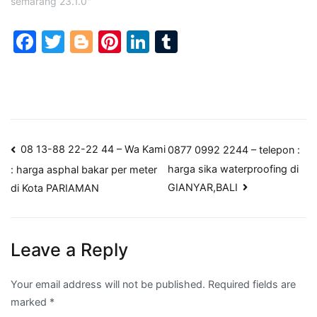
semarang 23.1.0"
Facebook
Twitter
Blogger
Pinterest
LinkedIn
Tumblr
Post
08 13-88 22-22 44 – Wa Kami
0877 0992 2244 – telepon :
harga sika waterproofing di
: harga asphal bakar per meter
navigation
GIANYAR,BALI
di Kota PARIAMAN
Leave a Reply
Your email address will not be published.
Required fields are
marked
*