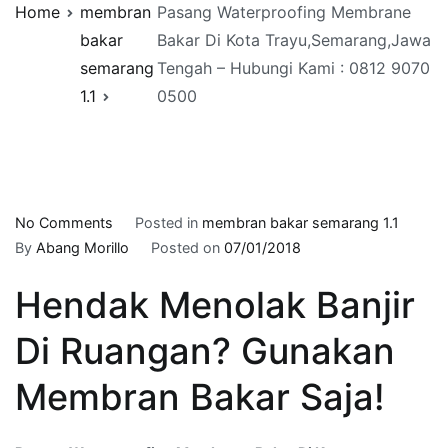
Home
membran
Pasang Waterproofing Membrane
bakar
Bakar Di Kota Trayu,Semarang,Jawa
semarang
Tengah – Hubungi Kami : 0812 9070
1.1
0500
on
No Comments
Posted in
membran bakar semarang 1.1
Pasang
By
Abang Morillo
Posted on
07/01/2018
Waterproofing
Hendak Menolak Banjir
Membrane
Bakar
Di Ruangan? Gunakan
Di
Kota
Membran Bakar Saja!
Trayu,Semarang,Jawa
Tengah
–