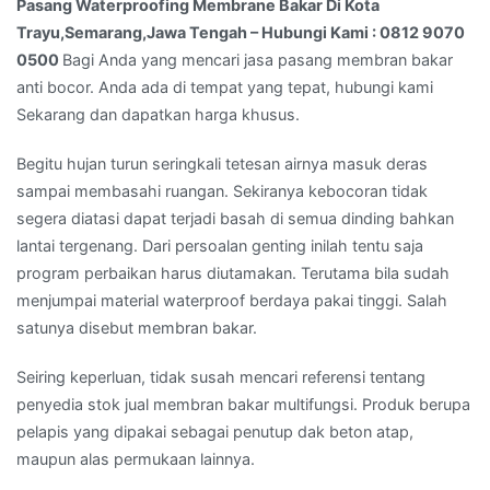
Pasang Waterproofing Membrane Bakar Di Kota
Hubungi
Trayu,Semarang,Jawa Tengah – Hubungi Kami : 0812 9070
Kami
0500
Bagi Anda yang mencari jasa pasang membran bakar
:
anti bocor. Anda ada di tempat yang tepat, hubungi kami
0812
Sekarang dan dapatkan harga khusus.
9070
0500
Begitu hujan turun seringkali tetesan airnya masuk deras
sampai membasahi ruangan. Sekiranya kebocoran tidak
segera diatasi dapat terjadi basah di semua dinding bahkan
lantai tergenang. Dari persoalan genting inilah tentu saja
program perbaikan harus diutamakan. Terutama bila sudah
menjumpai material waterproof berdaya pakai tinggi. Salah
satunya disebut membran bakar.
Seiring keperluan, tidak susah mencari referensi tentang
penyedia stok jual membran bakar multifungsi. Produk berupa
pelapis yang dipakai sebagai penutup dak beton atap,
maupun alas permukaan lainnya.