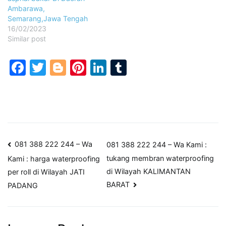
Ambarawa,
Semarang,Jawa Tengah
16/02/2023
Similar post
Facebook
Twitter
Blogger
Pinterest
LinkedIn
Tumblr
Post
081 388 222 244 – Wa
081 388 222 244 – Wa Kami :
tukang membran waterproofing
Kami : harga waterproofing
navigation
di Wilayah KALIMANTAN
per roll di Wilayah JATI
BARAT
PADANG