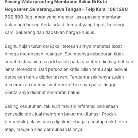
Kami
Pasang Waterproofing Membrane Bakar Di Kota
:
Nogosaren,Semarang,Jawa Tengah – Telp Kami : 081 290
081
700 500
Bagi Anda yang mencari jasa pasang membran
290
bakar anti bocor. Anda ada di tempat yang tepat, hubungi
700
kami Sekarang dan dapatkan harga khusus.
500
Begitu hujan turun kerapkali tetesan airnya menetes lebat
hingga membasahi ruangan. Seumpanya kebocoran tidak
cepat diatasi bisa terjadi basah pada seantero dinding bahkan
lantai terendam. Dari persoalan kritis inilah tentu saja jadwal
perbaikan harus diprioritaskan. Terutama sekiranya sudah
menemukan material waterproof berdaya pakai tinggi.
Diantaranya disebut membran bakar.
Seiring kebutuhan, tak sulit merisik referensi berkenaan
penyedia stok jual membran bakar multifungsi. Produk
berbentuk pelapis yang dipakai sebagai penutup dak beton
atap, maupun alas permukaan lainnya.