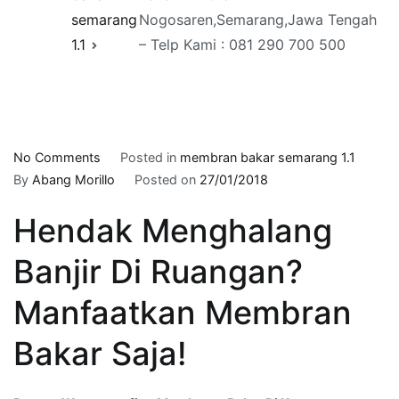
semarang
Nogosaren,Semarang,Jawa Tengah
1.1
– Telp Kami : 081 290 700 500
on
No Comments
Posted in
membran bakar semarang 1.1
Pasang
By
Abang Morillo
Posted on
27/01/2018
Waterproofing
Hendak Menghalang
Membrane
Bakar
Banjir Di Ruangan?
Di
Kota
Manfaatkan Membran
Nogosaren,Semarang,Jawa
Tengah
Bakar Saja!
–
Telp