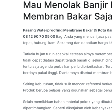
Mau Menolak Banjir
Waterproofing
Membrane
Membran Bakar Saja
Bakar
Di
Kota
Pasang Waterproofing Membrane Bakar Di Kota Ka
Karangduren,Semarang,Jawa
08 12 90 70 05 00
Bagi Anda yang mencari jasa pas
Tengah
tepat, hubungi kami Sekarang dan dapatkan harga k
–
Whats
Tatkala hujan turun acapkali tetesan airnya meremb
App
tidak cepat diatasi dapat terjadi basah di seluruh di
Kami
tentu saja agenda perbaikan perlu diprioritaskan.
:
berdaya pakai tinggi. Diantaranya disebut membran b
08
Seiring kebutuhan, tidak sulit mencari referensi ber
12
Produk berupa pelapis yang digunakan sebagai penu
90
70
Selain memikirkan bahan material pokok yang dibutuh
05
dipertimbangkan. Seperti dikerjakan oleh kebanyakan
00