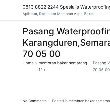
Skip
0813 8822 2244 Spesialis Waterproofi
to
Aplikator, Distributor Membran Aspal Bakar.
content
Pasang Waterproofi
Karangduren,Semara
70 05 00
Home
membran bakar semarang
Pasang W
1.1
70 05 00
on
No Comments
Posted in
membran bakar semarang
Pasang