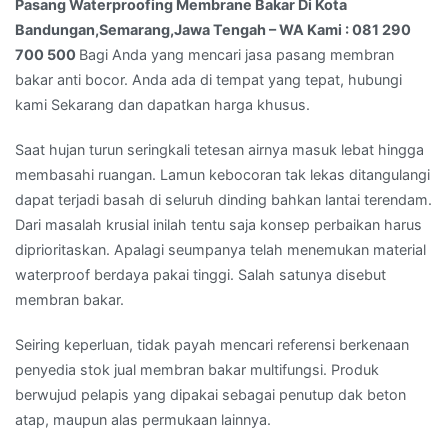
Kami
Pasang Waterproofing Membrane Bakar Di Kota
:
Bandungan,Semarang,Jawa Tengah – WA Kami : 081 290
081
700 500
Bagi Anda yang mencari jasa pasang membran
290
bakar anti bocor. Anda ada di tempat yang tepat, hubungi
700
kami Sekarang dan dapatkan harga khusus.
500
Saat hujan turun seringkali tetesan airnya masuk lebat hingga
membasahi ruangan. Lamun kebocoran tak lekas ditangulangi
dapat terjadi basah di seluruh dinding bahkan lantai terendam.
Dari masalah krusial inilah tentu saja konsep perbaikan harus
diprioritaskan. Apalagi seumpanya telah menemukan material
waterproof berdaya pakai tinggi. Salah satunya disebut
membran bakar.
Seiring keperluan, tidak payah mencari referensi berkenaan
penyedia stok jual membran bakar multifungsi. Produk
berwujud pelapis yang dipakai sebagai penutup dak beton
atap, maupun alas permukaan lainnya.