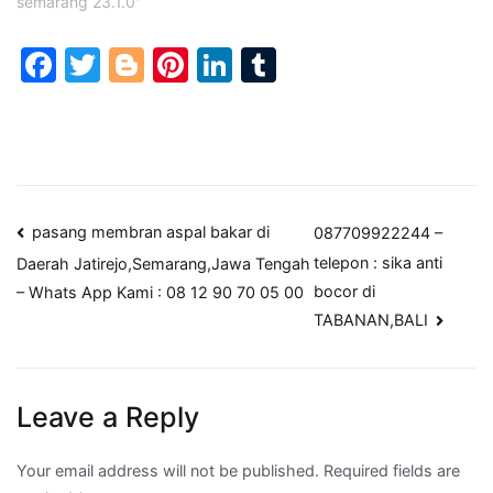
semarang 23.1.0"
Facebook
Twitter
Blogger
Pinterest
LinkedIn
Tumblr
Post
pasang membran aspal bakar di
087709922244 –
telepon : sika anti
Daerah Jatirejo,Semarang,Jawa Tengah
navigation
bocor di
– Whats App Kami : 08 12 90 70 05 00
TABANAN,BALI
Leave a Reply
Your email address will not be published.
Required fields are