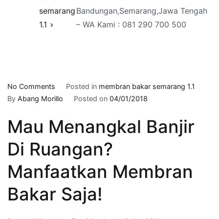
semarang
Bandungan,Semarang,Jawa Tengah
1.1
– WA Kami : 081 290 700 500
on
No Comments
Posted in
membran bakar semarang 1.1
Pasang
By
Abang Morillo
Posted on
04/01/2018
Waterproofing
Mau Menangkal Banjir
Membrane
Bakar
Di Ruangan?
Di
Kota
Manfaatkan Membran
Bandungan,Semarang,Jawa
Tengah
Bakar Saja!
–
WA