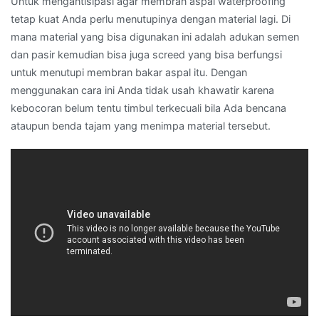
Untuk mengantisipasi agar membran aspal waterproofing
tetap kuat Anda perlu menutupinya dengan material lagi. Di
mana material yang bisa digunakan ini adalah adukan semen
dan pasir kemudian bisa juga screed yang bisa berfungsi
untuk menutupi membran bakar aspal itu. Dengan
menggunakan cara ini Anda tidak usah khawatir karena
kebocoran belum tentu timbul terkecuali bila Ada bencana
ataupun benda tajam yang menimpa material tersebut.