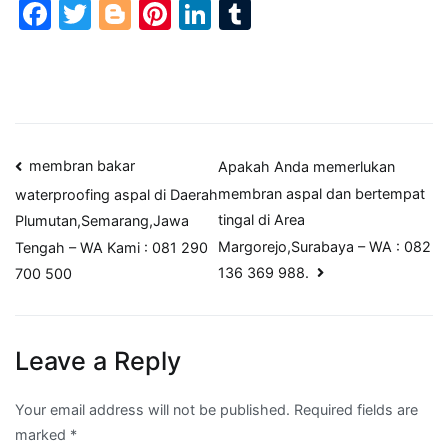
Facebook
Twitter
Blogger
Pinterest
LinkedIn
Tumblr
Post
membran bakar
Apakah Anda memerlukan
membran aspal dan bertempat
waterproofing aspal di Daerah
navigation
tingal di Area
Plumutan,Semarang,Jawa
Margorejo,Surabaya – WA : 082
Tengah – WA Kami : 081 290
136 369 988.
700 500
Leave a Reply
Your email address will not be published.
Required fields are
marked
*