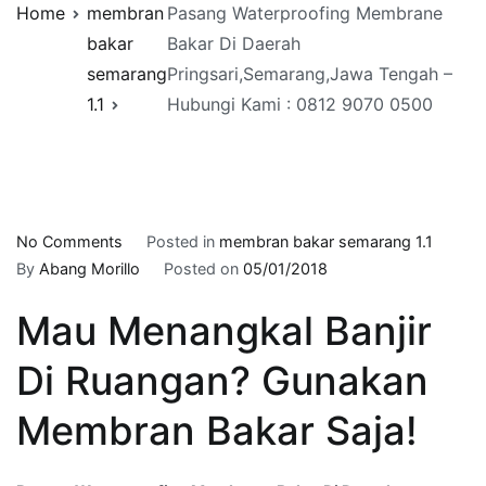
Home
membran
Pasang Waterproofing Membrane
bakar
Bakar Di Daerah
semarang
Pringsari,Semarang,Jawa Tengah –
1.1
Hubungi Kami : 0812 9070 0500
on
No Comments
Posted in
membran bakar semarang 1.1
Pasang
By
Abang Morillo
Posted on
05/01/2018
Waterproofing
Mau Menangkal Banjir
Membrane
Bakar
Di Ruangan? Gunakan
Di
Daerah
Membran Bakar Saja!
Pringsari,Semarang,Jawa
Tengah
–