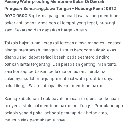
Pasang Waterproofing Membrane Bakar Di Daerah
Hubungi
Pringsari,Semarang,Jawa Tengah – Hubungi Kami : 0812
Kami
9070 0500
Bagi Anda yang mencari jasa pasang membran
:
bakar anti bocor. Anda ada di tempat yang tepat, hubungi
0812
kami Sekarang dan dapatkan harga khusus.
9070
0500
Tatkala hujan turun kerapkali tetesan airnya menetes kencang
hingga membasahi ruangan. Lamun kebocoran tidak lekas
ditangulangi dapat terjadi basah pada seantero dinding
bahkan lantai tergenang. Dari persoalan genting inilah tentu
saja konsep perbaikan perlu diprioritaskan. Terutama
sekiranya sudah menjumpai material waterproof berdaya
pakai tinggi. Salah satunya disebut membran bakar.
Seiring kebutuhan, tidak payah mencari referensi berkenaan
penyedia stok jual membran bakar multifungsi. Produk berupa
pelapis yang dipakai sebagai penutup dak beton atap,
maupun alas permukaan lainnya.