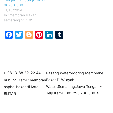
9070-0500
11/10/2024
In "membran bakar
semarang 23.1.0"
Facebook
Twitter
Blogger
Pinterest
LinkedIn
Tumblr
Post
08 13-88 22-22 44 –
Pasang Waterproofing Membrane
Bakar Di Wilayah
hubungi Kami : membran
navigation
Wates,Semarang,Jawa Tengah –
asphal bakar di Kota
Telp Kami : 081 290 700 500
BLITAR