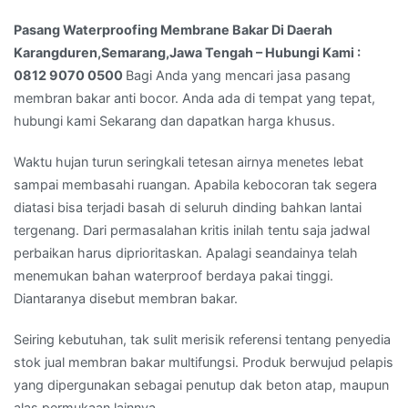
Hubungi
Kami
Pasang Waterproofing Membrane Bakar Di Daerah
:
Karangduren,Semarang,Jawa Tengah – Hubungi Kami :
0812
0812 9070 0500
Bagi Anda yang mencari jasa pasang
9070
membran bakar anti bocor. Anda ada di tempat yang tepat,
0500
hubungi kami Sekarang dan dapatkan harga khusus.
Waktu hujan turun seringkali tetesan airnya menetes lebat
sampai membasahi ruangan. Apabila kebocoran tak segera
diatasi bisa terjadi basah di seluruh dinding bahkan lantai
tergenang. Dari permasalahan kritis inilah tentu saja jadwal
perbaikan harus diprioritaskan. Apalagi seandainya telah
menemukan bahan waterproof berdaya pakai tinggi.
Diantaranya disebut membran bakar.
Seiring kebutuhan, tak sulit merisik referensi tentang penyedia
stok jual membran bakar multifungsi. Produk berwujud pelapis
yang dipergunakan sebagai penutup dak beton atap, maupun
alas permukaan lainnya.