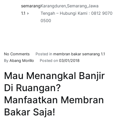
semarang
Karangduren,Semarang,Jawa
1.1
Tengah – Hubungi Kami : 0812 9070
0500
on
No Comments
Posted in
membran bakar semarang 1.1
Pasang
By
Abang Morillo
Posted on
03/01/2018
Waterproofing
Mau Menangkal Banjir
Membrane
Bakar
Di Ruangan?
Di
Daerah
Manfaatkan Membran
Karangduren,Semarang,Jawa
Tengah
Bakar Saja!
–