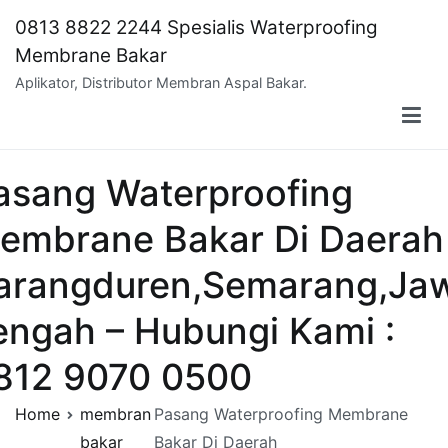
Skip
0813 8822 2244 Spesialis Waterproofing
to
Membrane Bakar
content
Aplikator, Distributor Membran Aspal Bakar.
asang Waterproofing
embrane Bakar Di Daerah
arangduren,Semarang,Ja
engah – Hubungi Kami :
812 9070 0500
Home
membran
Pasang Waterproofing Membrane
bakar
Bakar Di Daerah