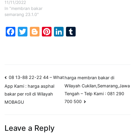
11/11/2022
In "membran bakar
semarang 23.1.0"
Facebook
Twitter
Blogger
Pinterest
LinkedIn
Tumblr
Post
08 13-88 22-22 44 – What
harga membran bakar di
Wilayah Cukilan,Semarang,Jawa
App Kami : harga asphal
navigation
Tengah – Telp Kami : 081 290
bakar per roll di Wilayah
700 500
MOBAGU
Leave a Reply