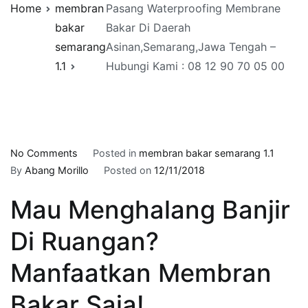
Home
membran
Pasang Waterproofing Membrane
bakar
Bakar Di Daerah
semarang
Asinan,Semarang,Jawa Tengah –
1.1
Hubungi Kami : 08 12 90 70 05 00
on
No Comments
Posted in
membran bakar semarang 1.1
Pasang
By
Abang Morillo
Posted on
12/11/2018
Waterproofing
Mau Menghalang Banjir
Membrane
Bakar
Di Ruangan?
Di
Daerah
Manfaatkan Membran
Asinan,Semarang,Jawa
Tengah
Bakar Saja!
–