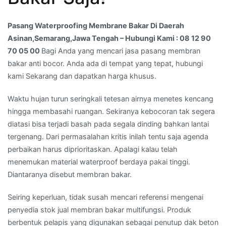
Hubungi
Kami
Pasang Waterproofing Membrane Bakar Di Daerah
:
Asinan,Semarang,Jawa Tengah – Hubungi Kami : 08 12 90
08
70 05 00
Bagi Anda yang mencari jasa pasang membran
12
bakar anti bocor. Anda ada di tempat yang tepat, hubungi
90
kami Sekarang dan dapatkan harga khusus.
70
Waktu hujan turun seringkali tetesan airnya menetes kencang
05
hingga membasahi ruangan. Sekiranya kebocoran tak segera
00
diatasi bisa terjadi basah pada segala dinding bahkan lantai
tergenang. Dari permasalahan kritis inilah tentu saja agenda
perbaikan harus diprioritaskan. Apalagi kalau telah
menemukan material waterproof berdaya pakai tinggi.
Diantaranya disebut membran bakar.
Seiring keperluan, tidak susah mencari referensi mengenai
penyedia stok jual membran bakar multifungsi. Produk
berbentuk pelapis yang digunakan sebagai penutup dak beton