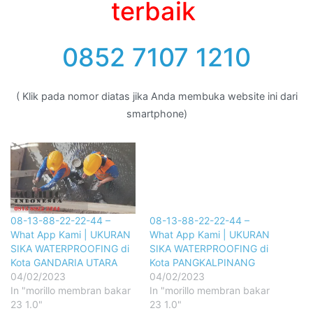
terbaik
0852 7107 1210
( Klik pada nomor diatas jika Anda membuka website ini dari
smartphone)
08-13-88-22-22-44 –
08-13-88-22-22-44 –
What App Kami | UKURAN
What App Kami | UKURAN
SIKA WATERPROOFING di
SIKA WATERPROOFING di
Kota GANDARIA UTARA
Kota PANGKALPINANG
04/02/2023
04/02/2023
In "morillo membran bakar
In "morillo membran bakar
23 1.0"
23 1.0"