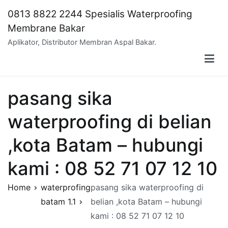
Skip
0813 8822 2244 Spesialis Waterproofing
to
Membrane Bakar
content
Aplikator, Distributor Membran Aspal Bakar.
pasang sika
waterproofing di belian
,kota Batam – hubungi
kami : 08 52 71 07 12 10
Home
waterprofing
pasang sika waterproofing di
batam 1.1
belian ,kota Batam – hubungi
kami : 08 52 71 07 12 10