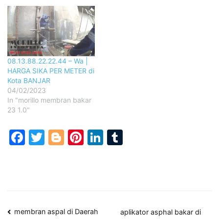
08.13.88.22.22.44 – Wa |
HARGA SIKA PER METER di
Kota BANJAR
04/02/2023
In "morillo membran bakar
23 1.0"
Facebook
Twitter
Blogger
Pinterest
LinkedIn
Tumblr
Post
membran aspal di Daerah
aplikator asphal bakar di