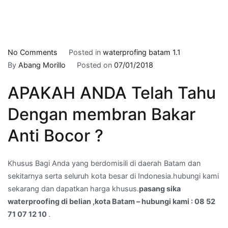
on
No Comments
Posted in
waterprofing batam 1.1
pasang
By
Abang Morillo
Posted on
07/01/2018
sika
APAKAH ANDA Telah Tahu
waterproofing
di
Dengan membran Bakar
belian
,kota
Anti Bocor ?
Batam
–
Khusus Bagi Anda yang berdomisili di daerah Batam dan
hubungi
sekitarnya serta seluruh kota besar di Indonesia.hubungi kami
kami
sekarang dan dapatkan harga khusus.
pasang sika
:
waterproofing di belian ,kota Batam – hubungi kami : 08 52
08
71 07 12 10
.
52