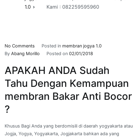
1.0
Kami : 082259595960
on
No Comments
Posted in
membran jogya 1.0
pasang
By
Abang Morillo
Posted on
02/01/2018
membran
APAKAH ANDA Sudah
waterproofing
di
Tahu Dengan Kemampuan
KOTABARU,JOGJAKARTA
–
membran Bakar Anti Bocor
Telepon
?
Kami
:
082259595960
Khusus Bagi Anda yang berdomisili di daerah yogyakarta atau
Jogja, Yogya, Yogyakarta, Jogjakarta bahkan ada yang