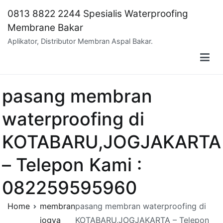
Skip
0813 8822 2244 Spesialis Waterproofing
to
Membrane Bakar
content
Aplikator, Distributor Membran Aspal Bakar.
pasang membran
waterproofing di
KOTABARU,JOGJAKARTA
– Telepon Kami :
082259595960
Home
membran
pasang membran waterproofing di
jogya
KOTABARU,JOGJAKARTA – Telepon