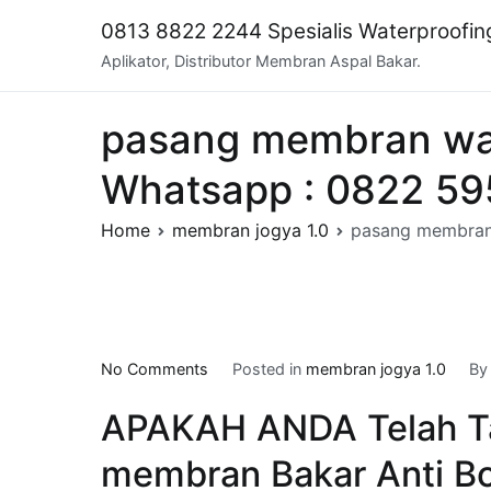
Skip
0813 8822 2244 Spesialis Waterproofi
to
Aplikator, Distributor Membran Aspal Bakar.
content
pasang membran wa
Whatsapp : 0822 5
Home
membran jogya 1.0
pasang membran
on
No Comments
Posted in
membran jogya 1.0
B
pasang
APAKAH ANDA Telah T
membran
waterproofing
membran Bakar Anti Bo
di