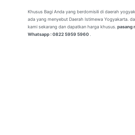
GOWONGAN,JOGJA
–
Khusus Bagi Anda yang berdomisili di daerah yogyak
Whatsapp
ada yang menyebut Daerah Istimewa Yogyakarta. dan 
:
kami sekarang dan dapatkan harga khusus.
pasang 
0822
Whatsapp : 0822 5959 5960
.
5959
5960