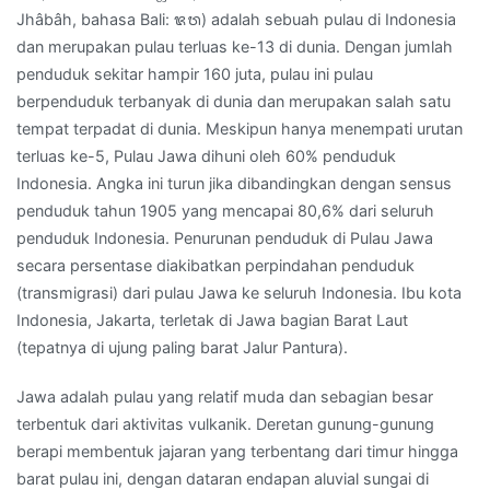
Jhâbâh, bahasa Bali: ᬚᬯ) adalah sebuah pulau di Indonesia
08
dan merupakan pulau terluas ke-13 di dunia. Dengan jumlah
13
penduduk sekitar hampir 160 juta, pulau ini pulau
82
berpenduduk terbanyak di dunia dan merupakan salah satu
44
tempat terpadat di dunia. Meskipun hanya menempati urutan
79
terluas ke-5, Pulau Jawa dihuni oleh 60% penduduk
93
Indonesia. Angka ini turun jika dibandingkan dengan sensus
penduduk tahun 1905 yang mencapai 80,6% dari seluruh
penduduk Indonesia. Penurunan penduduk di Pulau Jawa
secara persentase diakibatkan perpindahan penduduk
(transmigrasi) dari pulau Jawa ke seluruh Indonesia. Ibu kota
Indonesia, Jakarta, terletak di Jawa bagian Barat Laut
(tepatnya di ujung paling barat Jalur Pantura).
Jawa adalah pulau yang relatif muda dan sebagian besar
terbentuk dari aktivitas vulkanik. Deretan gunung-gunung
berapi membentuk jajaran yang terbentang dari timur hingga
barat pulau ini, dengan dataran endapan aluvial sungai di