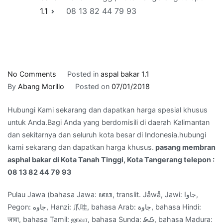
1.1
08 13 82 44 79 93
on
No Comments
Posted in
aspal bakar 1.1
pasang
By
Abang Morillo
Posted on
07/01/2018
membran
Hubungi Kami sekarang dan dapatkan harga spesial khusus
asphal
untuk Anda.Bagi Anda yang berdomisili di daerah Kalimantan
bakar
dan sekitarnya dan seluruh kota besar di Indonesia.hubungi
di
kami sekarang dan dapatkan harga khusus.
pasang membran
Kota
asphal bakar di Kota Tanah Tinggi, Kota Tangerang telepon :
Tanah
08 13 82 44 79 93
Tinggi,
Kota
Pulau Jawa (bahasa Jawa: ꦗꦮ, translit. Jåwå, Jawi: جاوا,
Tangerang
Pegon: جاوه, Hanzi: 爪哇, bahasa Arab: جاوة‎, bahasa Hindi:
telepon
जावा, bahasa Tamil: ஜாவா, bahasa Sunda: ᮏᮝ, bahasa Madura:
: