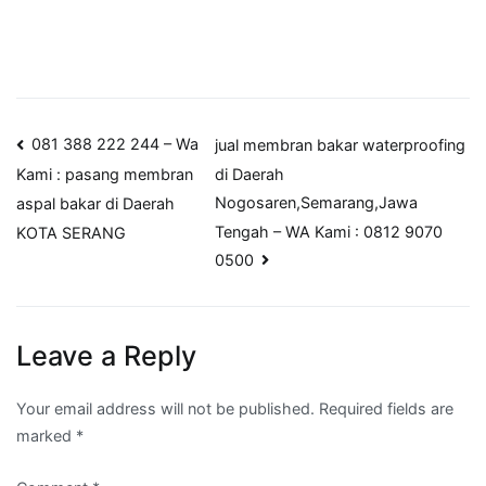
Post
081 388 222 244 – Wa
jual membran bakar waterproofing
di Daerah
Kami : pasang membran
navigation
Nogosaren,Semarang,Jawa
aspal bakar di Daerah
Tengah – WA Kami : 0812 9070
KOTA SERANG
0500
Leave a Reply
Your email address will not be published.
Required fields are
marked
*