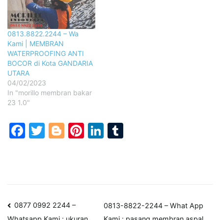
0813.8822.2244 – Wa
Kami | MEMBRAN
WATERPROOFING ANTI
BOCOR di Kota GANDARIA
UTARA
04/02/2023
In "morillo membran bakar
23 1.0"
Facebook
Twitter
Blogger
Pinterest
LinkedIn
Tumblr
Post
0877 0992 2244 –
0813-8822-2244 – What App
Kami : pasang membran aspal
Whatsapp Kami : ukuran