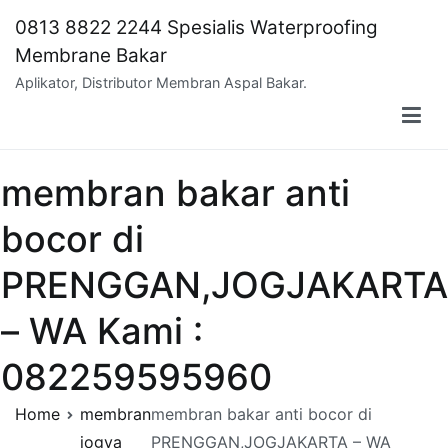
Skip
0813 8822 2244 Spesialis Waterproofing
to
Membrane Bakar
content
Aplikator, Distributor Membran Aspal Bakar.
membran bakar anti
bocor di
PRENGGAN,JOGJAKARTA
– WA Kami :
082259595960
Home
membran
membran bakar anti bocor di
jogya
PRENGGAN,JOGJAKARTA – WA