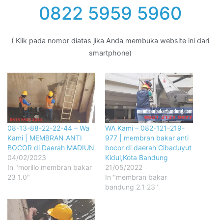
0822 5959 5960
( Klik pada nomor diatas jika Anda membuka website ini dari
smartphone)
08-13-88-22-22-44 – Wa
WA Kami – 082-121-219-
Kami | MEMBRAN ANTI
977 | membran bakar anti
BOCOR di Daerah MADIUN
bocor di daerah Cibaduyut
04/02/2023
Kidul,Kota Bandung
In "morillo membran bakar
21/05/2022
23 1.0"
In "membran bakar
bandung 2.1 23"