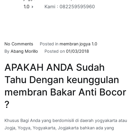
1.0
Kami : 082259595960
on
No Comments
Posted in
membran jogya 1.0
membran
By
Abang Morillo
Posted on
01/03/2018
bakar
APAKAH ANDA Sudah
anti
bocor
Tahu Dengan keunggulan
di
PRENGGAN,JOGJAKARTA
membran Bakar Anti Bocor
–
?
WA
Kami
:
Khusus Bagi Anda yang berdomisili di daerah yogyakarta atau
082259595960
Jogja, Yogya, Yogyakarta, Jogjakarta bahkan ada yang