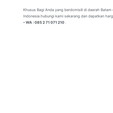
di
karas
Khusus Bagi Anda yang berdomisili di daerah Batam d
,kota
Indonesia.hubungi kami sekarang dan dapatkan harg
Batam
– WA : 085 2 71 071 210
.
–
WA
:
085
2
71
071
210