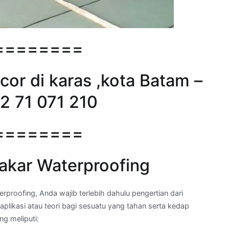
========
or di karas ,kota Batam –
2 71 071 210
========
akar Waterproofing
roofing, Anda wajib terlebih dahulu pengertian dari
plikasi atau teori bagi sesuatu yang tahan serta kedap
ng meliputi: