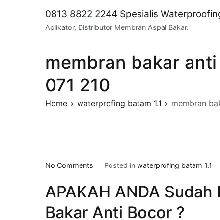
Skip
0813 8822 2244 Spesialis Waterproofi
to
Aplikator, Distributor Membran Aspal Bakar.
content
membran bakar anti 
071 210
Home
waterprofing batam 1.1
membran baka
on
No Comments
Posted in
waterprofing batam 1.1
membran
APAKAH ANDA Sudah 
bakar
anti
Bakar Anti Bocor ?
bocor