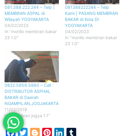
081.388.222.244 – Telp |
081388222244 – Telp
MEMBRAN ASPAL di
Kami | PASANG MEMBRAN
Wilayah YOGYAKARTA
BAKAR di Kota DI
04/02/2023
YOGYAKARTA
In "morillo membran bakar
04/02/2023
23 1.0"
In "morillo membran bakar
23 1.0"
0822.5959.5960 – Call :
DISTRIBUTOR ASPHAL
BAKAR di Daerah
NGAMPILAN,JOGJAKARTA
11/02/2019
In "membran jogya 1.1"
Facebook
Twitter
Blogger
Pinterest
LinkedIn
Tumblr