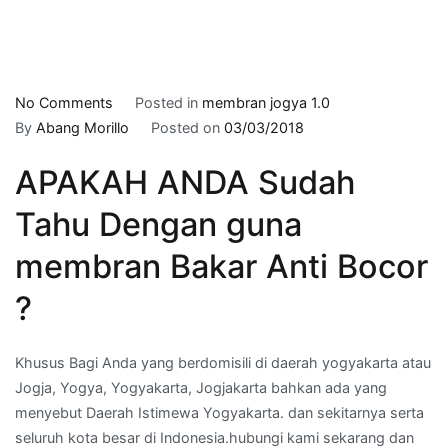
on
No Comments
Posted in
membran jogya 1.0
membran
By
Abang Morillo
Posted on
03/03/2018
aspal
APAKAH ANDA Sudah
di
NGAMPILAN,YOGYA
Tahu Dengan guna
–
hubungi
membran Bakar Anti Bocor
kami
?
:
0822
5959
Khusus Bagi Anda yang berdomisili di daerah yogyakarta atau
5960
Jogja, Yogya, Yogyakarta, Jogjakarta bahkan ada yang
menyebut Daerah Istimewa Yogyakarta. dan sekitarnya serta
seluruh kota besar di Indonesia.hubungi kami sekarang dan