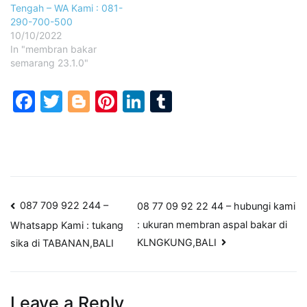
Tengah – WA Kami : 081-
290-700-500
10/10/2022
In "membran bakar
semarang 23.1.0"
Facebook
Twitter
Blogger
Pinterest
LinkedIn
Tumblr
Post
087 709 922 244 –
08 77 09 92 22 44 – hubungi kami
: ukuran membran aspal bakar di
Whatsapp Kami : tukang
navigation
KLNGKUNG,BALI
sika di TABANAN,BALI
Leave a Reply