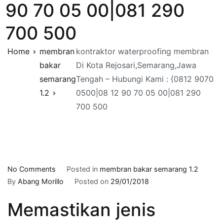
90 70 05 00|081 290
700 500
Home
membran
kontraktor waterproofing membran
bakar
Di Kota Rejosari,Semarang,Jawa
semarang
Tengah – Hubungi Kami : {0812 9070
1.2
0500|08 12 90 70 05 00|081 290
700 500
on
No Comments
Posted in
membran bakar semarang 1.2
kontraktor
By
Abang Morillo
Posted on
29/01/2018
waterproofing
Memastikan jenis
membran
Di