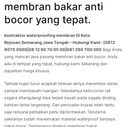
membran bakar anti
Kota
Rejosari,Semarang,Jawa
bocor yang tepat.
Tengah
–
Hubungi
kontraktor waterproofing membran Di Kota
Kami
Rejosari,Semarang,Jawa Tengah – Hubungi Kami : {0812
:
9070 0500|08 12 90 70 05 00|081 290 700 500
Bagi Anda
{0812
yang mencari jasa pasang membran bakar anti bocor. Anda
9070
ada di tempat yang tepat, hubungi kami Sekarang dan
0500|08
dapatkan harga khusus.
12
90
Tatkala hujan turun acapkali tetesan airnya merembes deras
70
sampai membasahi ruangan. Seandainya kebocoran tak
05
segera ditangulangi bisa terjadi basah pada segala dinding
00|081
bahkan lantai tergenang. Dari persoalan krusial inilah tentu
290
saja rencana perbaikan perlu diprioritaskan. Terutama
700
sekiranya sudah menemukan material waterproof berdaya
500
pakai tinggi. Diantaranya disebut membran bakar.