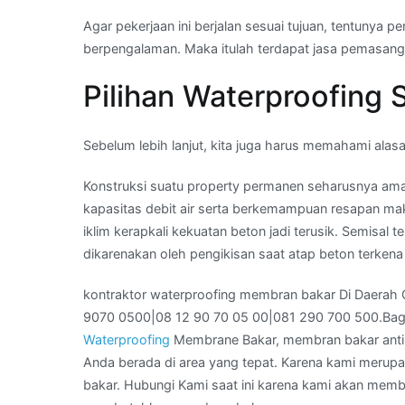
05
Agar pekerjaan ini berjalan sesuai tujuan, tentuny
00|081
berpengalaman. Maka itulah terdapat jasa pemasan
290
700
Pilihan Waterproofing 
500
Sebelum lebih lanjut, kita juga harus memahami ala
Konstruksi suatu property permanen seharusnya ama
kapasitas debit air serta berkemampuan resapan mak
iklim kerapkali kekuatan beton jadi terusik. Semisal 
dikarenakan oleh pengikisan saat atap beton terkena
kontraktor waterproofing membran bakar Di Daerah
9070 0500|08 12 90 70 05 00|081 290 700 500.Bag
Waterproofing
Membrane Bakar, membran bakar anti
Anda berada di area yang tepat. Karena kami merup
bakar. Hubungi Kami saat ini karena kami akan memb