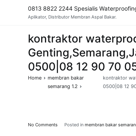
Skip
0813 8822 2244 Spesialis Waterproofi
to
Aplikator, Distributor Membran Aspal Bakar.
content
kontraktor waterpro
Genting,Semarang,J
0500|08 12 90 70 0
Home
membran bakar
kontraktor wa
semarang 1.2
0500|08 12 9
on
No Comments
Posted in
membran bakar semarang
kontraktor