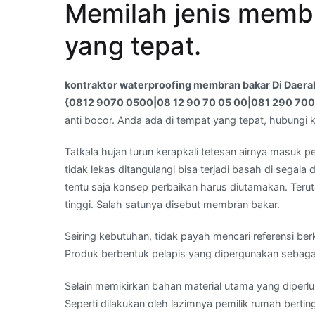
Memilah jenis membr
waterproofing
membran
yang tepat.
bakar
Di
Daerah
kontraktor waterproofing membran bakar Di Daer
Genting,Semarang,Jawa
{0812 9070 0500|08 12 90 70 05 00|081 290 70
Tengah
anti bocor. Anda ada di tempat yang tepat, hubungi
–
Whats
Tatkala hujan turun kerapkali tetesan airnya masuk
App
tidak lekas ditangulangi bisa terjadi basah di segala 
Kami
tentu saja konsep perbaikan harus diutamakan. Teru
:
tinggi. Salah satunya disebut membran bakar.
{0812
Seiring kebutuhan, tidak payah mencari referensi be
9070
Produk berbentuk pelapis yang dipergunakan sebaga
0500|08
12
Selain memikirkan bahan material utama yang diperluk
90
Seperti dilakukan oleh lazimnya pemilik rumah berti
70