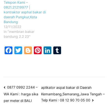
Telepon Kami –
0821.21219977 |
kontraktor asphal bakar di
daerah Pungkur,Kota
Bandung
12/11/2022
In "membran bakar
bandung 2.2 23"
Facebook
Twitter
Blogger
Pinterest
LinkedIn
Tumblr
Post
0877 0992 2244 –
aplikator aspal bakar di Daerah
Kemambang,Semarang,Jawa Tengah –
WA Kami : harga sika
navigation
Telp Kami : 08 12 90 70 05 00
per meter di BALI