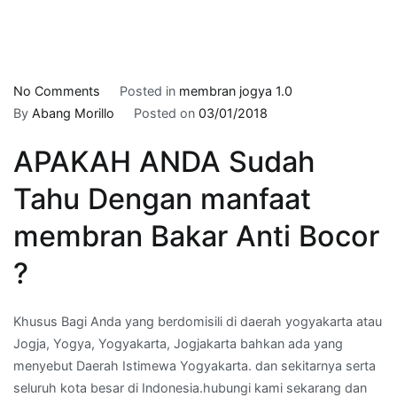
on
No Comments
Posted in
membran jogya 1.0
kontraktor
By
Abang Morillo
Posted on
03/01/2018
sika
APAKAH ANDA Sudah
di
NGUPASAN,JOGJA
Tahu Dengan manfaat
–
Telepon
membran Bakar Anti Bocor
Kami
?
:
082259595960
Khusus Bagi Anda yang berdomisili di daerah yogyakarta atau
Jogja, Yogya, Yogyakarta, Jogjakarta bahkan ada yang
menyebut Daerah Istimewa Yogyakarta. dan sekitarnya serta
seluruh kota besar di Indonesia.hubungi kami sekarang dan