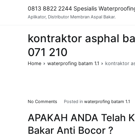
Skip
0813 8822 2244 Spesialis Waterproofi
to
Aplikator, Distributor Membran Aspal Bakar.
content
kontraktor asphal ba
071 210
Home
waterprofing batam 1.1
kontraktor a
on
No Comments
Posted in
waterprofing batam 1.1
kontraktor
APAKAH ANDA Telah K
asphal
bakar
Bakar Anti Bocor ?
di