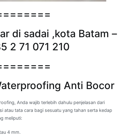
========
ar di sadai ,kota Batam –
85 2 71 071 210
========
terproofing Anti Bocor
ing, Anda wajib terlebih dahulu penjelasan dari
si atau tata cara bagi sesuatu yang tahan serta kedap
g meliputi:
tau 4 mm.