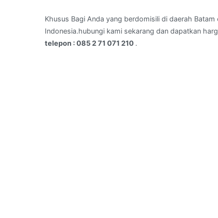
sadai
,kota
Khusus Bagi Anda yang berdomisili di daerah Batam d
Batam
Indonesia.hubungi kami sekarang dan dapatkan harg
–
telepon : 085 2 71 071 210
.
telepon
:
085
2
71
071
210