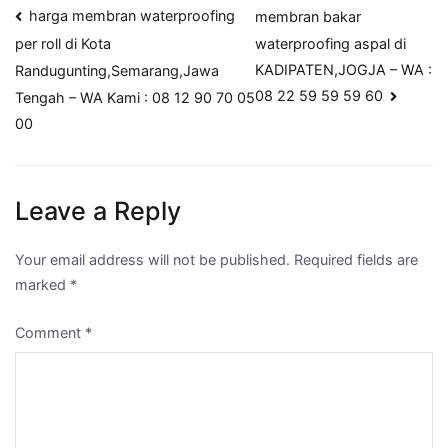
Post
harga membran waterproofing
membran bakar
waterproofing aspal di
per roll di Kota
navigation
KADIPATEN,JOGJA – WA :
Randugunting,Semarang,Jawa
08 22 59 59 59 60
Tengah – WA Kami : 08 12 90 70 05
00
Leave a Reply
Your email address will not be published.
Required fields are
marked
*
Comment
*