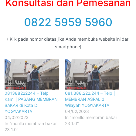
Konsultasi dan Pemesanan
0822 5959 5960
( Klik pada nomor diatas jika Anda membuka website ini dari
smartphone)
081388222244 – Telp
081.388.222.244 – Telp |
Kami | PASANG MEMBRAN
MEMBRAN ASPAL di
BAKAR di Kota DI
Wilayah YOGYAKARTA
YOGYAKARTA
04/02/2023
04/02/2023
In "morillo membran bakar
In "morillo membran bakar
23 1.0"
23 1.0"