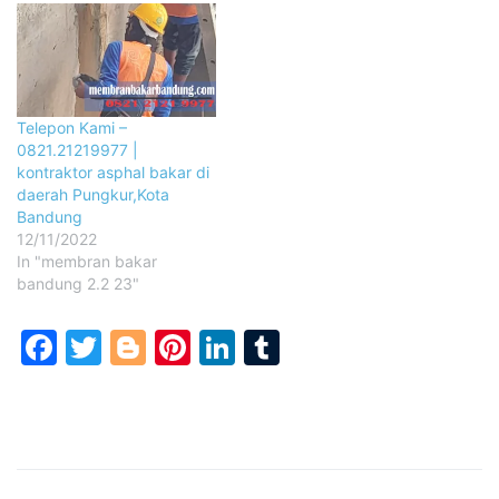
Telepon Kami –
0821.21219977 |
kontraktor asphal bakar di
daerah Pungkur,Kota
Bandung
12/11/2022
In "membran bakar
bandung 2.2 23"
Facebook
Twitter
Blogger
Pinterest
LinkedIn
Tumblr