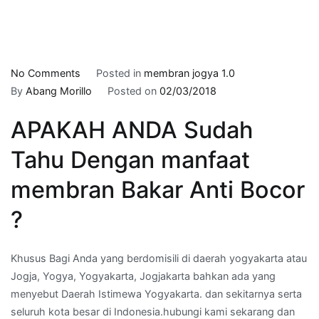
on
No Comments
Posted in
membran jogya 1.0
kontraktor
By
Abang Morillo
Posted on
02/03/2018
asphal
APAKAH ANDA Sudah
bakar
di
Tahu Dengan manfaat
MUJAMUJU,YOGYAKARTA
–
membran Bakar Anti Bocor
Telepon
?
Kami
:
082259595960
Khusus Bagi Anda yang berdomisili di daerah yogyakarta atau
Jogja, Yogya, Yogyakarta, Jogjakarta bahkan ada yang
menyebut Daerah Istimewa Yogyakarta. dan sekitarnya serta
seluruh kota besar di Indonesia.hubungi kami sekarang dan