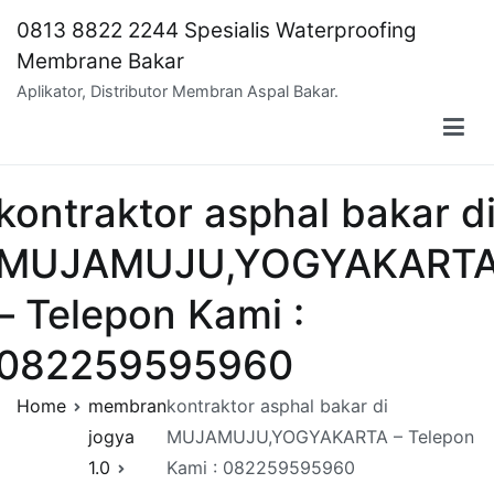
Skip
0813 8822 2244 Spesialis Waterproofing
to
Membrane Bakar
content
Aplikator, Distributor Membran Aspal Bakar.
kontraktor asphal bakar d
MUJAMUJU,YOGYAKART
– Telepon Kami :
082259595960
Home
membran
kontraktor asphal bakar di
jogya
MUJAMUJU,YOGYAKARTA – Telepon
1.0
Kami : 082259595960