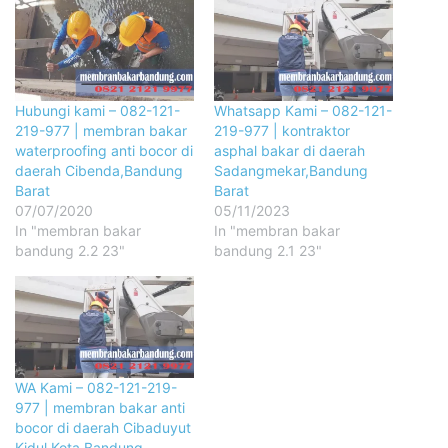
Hubungi kami – 082-121-
Whatsapp Kami – 082-121-
219-977 | membran bakar
219-977 | kontraktor
waterproofing anti bocor di
asphal bakar di daerah
daerah Cibenda,Bandung
Sadangmekar,Bandung
Barat
Barat
07/07/2020
05/11/2023
In "membran bakar
In "membran bakar
bandung 2.2 23"
bandung 2.1 23"
WA Kami – 082-121-219-
977 | membran bakar anti
bocor di daerah Cibaduyut
Kidul,Kota Bandung