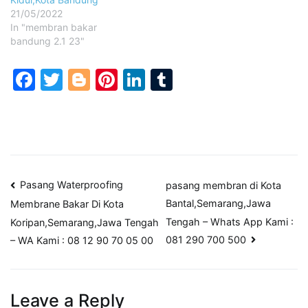
21/05/2022
In "membran bakar
bandung 2.1 23"
Facebook
Twitter
Blogger
Pinterest
LinkedIn
Tumblr
Post
Pasang Waterproofing
pasang membran di Kota
Bantal,Semarang,Jawa
Membrane Bakar Di Kota
navigation
Tengah – Whats App Kami :
Koripan,Semarang,Jawa Tengah
081 290 700 500
– WA Kami : 08 12 90 70 05 00
Leave a Reply