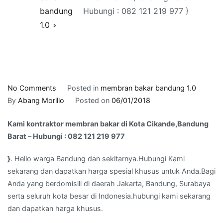
bandung
Hubungi : 082 121 219 977 }
1.0
on
No Comments
Posted in
membran bakar bandung 1.0
Kami
By
Abang Morillo
Posted on
06/01/2018
kontraktor
Kami kontraktor membran bakar di Kota Cikande,Bandung
membran
Barat – Hubungi : 082 121 219 977
bakar
di
}
. Hello warga Bandung dan sekitarnya.Hubungi Kami
Kota
sekarang dan dapatkan harga spesial khusus untuk Anda.Bagi
Cikande,Bandung
Anda yang berdomisili di daerah Jakarta, Bandung, Surabaya
Barat
serta seluruh kota besar di Indonesia.hubungi kami sekarang
–
dan dapatkan harga khusus.
Hubungi