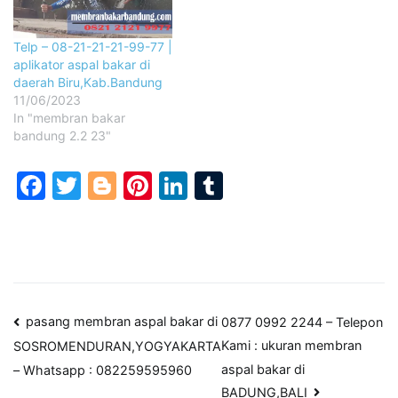
Telp – 08-21-21-21-99-77 |
aplikator aspal bakar di
daerah Biru,Kab.Bandung
11/06/2023
In "membran bakar
bandung 2.2 23"
Facebook
Twitter
Blogger
Pinterest
LinkedIn
Tumblr
Post
pasang membran aspal bakar di
0877 0992 2244 – Telepon
Kami : ukuran membran
SOSROMENDURAN,YOGYAKARTA
navigation
aspal bakar di
– Whatsapp : 082259595960
BADUNG,BALI