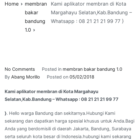
Home
membran
Kami aplikator membran di Kota
bakar
Margahayu Selatan,Kab.Bandung –
bandung
Whatsapp : 08 21 21 21 99 77 }
1.0
on
No Comments
Posted in
membran bakar bandung 1.0
Kami
By
Abang Morillo
Posted on
05/02/2018
aplikator
Kami aplikator membran di Kota Margahayu
membran
Selatan,Kab.Bandung – Whatsapp : 08 21 21 21 99 77
di
Kota
}
. Hello warga Bandung dan sekitarnya.Hubungi Kami
Margahayu
sekarang dan dapatkan harga spesial khusus untuk Anda.Bagi
Selatan,Kab.Bandung
Anda yang berdomisili di daerah Jakarta, Bandung, Surabaya
–
serta seluruh kota besar di Indonesia.hubungi kami sekarang
Whatsapp