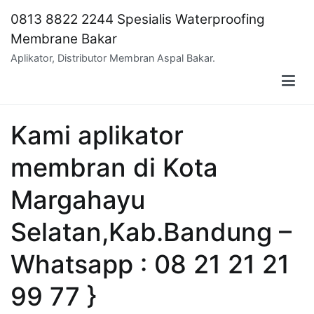
Skip
0813 8822 2244 Spesialis Waterproofing
to
Membrane Bakar
content
Aplikator, Distributor Membran Aspal Bakar.
Kami aplikator
membran di Kota
Margahayu
Selatan,Kab.Bandung –
Whatsapp : 08 21 21 21
99 77 }