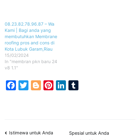
08.23.82.78.96.87 – Wa
Kami | Bagi anda yang
membutuhkan Membrane
roofing pros and cons di
Kota Lubuk Garam,Riau
15/02/2024
In "membran pkn baru 24
v8 1.1"
Facebook
Twitter
Blogger
Pinterest
LinkedIn
Tumblr
Post
Istimewa untuk Anda
Spesial untuk Anda