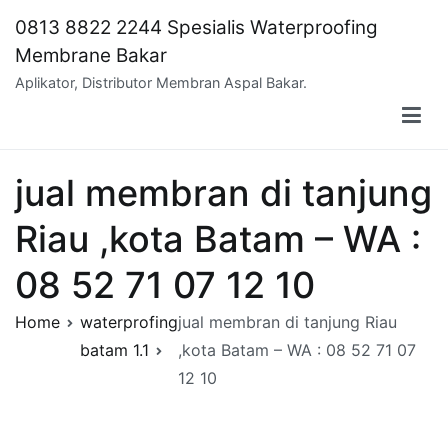
Skip
0813 8822 2244 Spesialis Waterproofing
to
Membrane Bakar
content
Aplikator, Distributor Membran Aspal Bakar.
jual membran di tanjung
Riau ,kota Batam – WA :
08 52 71 07 12 10
Home
waterprofing
jual membran di tanjung Riau
batam 1.1
,kota Batam – WA : 08 52 71 07
12 10