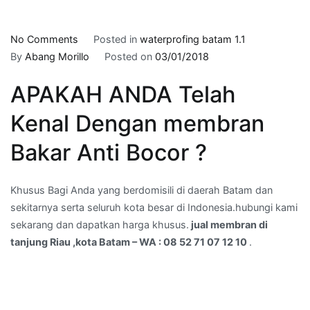
on
No Comments
Posted in
waterprofing batam 1.1
jual
By
Abang Morillo
Posted on
03/01/2018
membran
APAKAH ANDA Telah
di
tanjung
Kenal Dengan membran
Riau
,kota
Bakar Anti Bocor ?
Batam
–
Khusus Bagi Anda yang berdomisili di daerah Batam dan
WA
sekitarnya serta seluruh kota besar di Indonesia.hubungi kami
:
sekarang dan dapatkan harga khusus.
jual membran di
08
tanjung Riau ,kota Batam – WA : 08 52 71 07 12 10
.
52
71
07
12