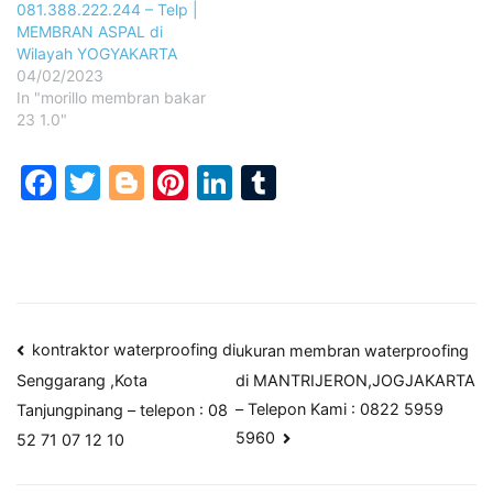
081.388.222.244 – Telp |
MEMBRAN ASPAL di
Wilayah YOGYAKARTA
04/02/2023
In "morillo membran bakar
23 1.0"
Facebook
Twitter
Blogger
Pinterest
LinkedIn
Tumblr
Post
kontraktor waterproofing di
ukuran membran waterproofing
di MANTRIJERON,JOGJAKARTA
Senggarang ,Kota
navigation
– Telepon Kami : 0822 5959
Tanjungpinang – telepon : 08
5960
52 71 07 12 10