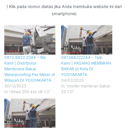
( Klik pada nomor diatas jika Anda membuka website ini dari
smartphone)
0813.8822.2244 – Wa
081388222244 – Telp
Kami | Distributor
Kami | PASANG MEMBRAN
Membrane Bakar
BAKAR di Kota DI
Waterproofing Per Meter di
YOGYAKARTA
Wilayah DI YOGYAKARTA
04/02/2023
30/12/2023
In "morillo membran bakar
In "dewa 200 kta v8 1.0"
23 1.0"