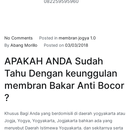
082259595960
on
No Comments
Posted in
membran jogya 1.0
jasa
By
Abang Morillo
Posted on
03/03/2018
waterproofing
APAKAH ANDA Sudah
sika
waterproofing
Tahu Dengan keunggulan
di
WIROBRAJAN,YOGYAKARTA
membran Bakar Anti Bocor
–
?
WA
:
082259595960
Khusus Bagi Anda yang berdomisili di daerah yogyakarta atau
Jogja, Yogya, Yogyakarta, Jogjakarta bahkan ada yang
menyebut Daerah Istimewa Yogyakarta. dan sekitarnya serta