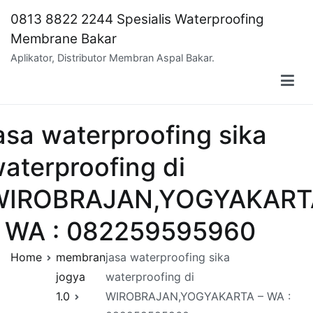
Skip
0813 8822 2244 Spesialis Waterproofing
to
Membrane Bakar
content
Aplikator, Distributor Membran Aspal Bakar.
asa waterproofing sika
aterproofing di
WIROBRAJAN,YOGYAKART
 WA : 082259595960
Home
membran
jasa waterproofing sika
jogya
waterproofing di
1.0
WIROBRAJAN,YOGYAKARTA – WA :