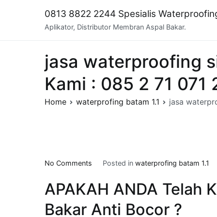
Skip
0813 8822 2244 Spesialis Waterproofi
to
Aplikator, Distributor Membran Aspal Bakar.
content
jasa waterproofing s
Kami : 085 2 71 071 
Home
waterprofing batam 1.1
jasa waterpr
on
No Comments
Posted in
waterprofing batam 1.1
jasa
APAKAH ANDA Telah K
waterproofing
sika
Bakar Anti Bocor ?
di