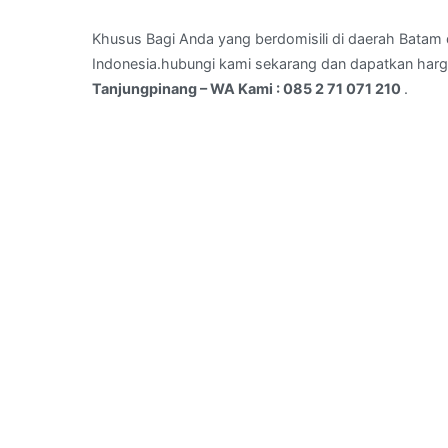
Bukit
Cermin
Khusus Bagi Anda yang berdomisili di daerah Batam d
,Kota
Indonesia.hubungi kami sekarang dan dapatkan harg
Tanjungpinang
Tanjungpinang – WA Kami : 085 2 71 071 210
.
–
WA
Kami
:
085
2
71
071
210