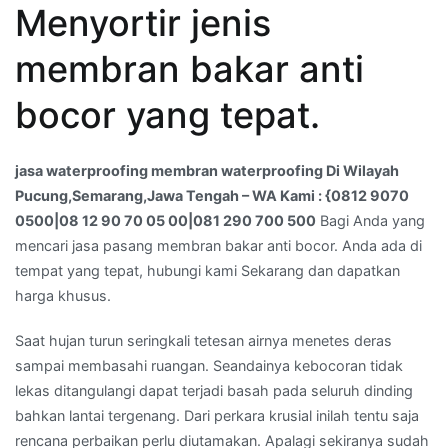
Menyortir jenis
membran
waterproofing
membran bakar anti
Di
Wilayah
bocor yang tepat.
Pucung,Semarang,Jawa
Tengah
–
jasa waterproofing membran waterproofing Di Wilayah
WA
Pucung,Semarang,Jawa Tengah – WA Kami : {0812 9070
Kami
0500|08 12 90 70 05 00|081 290 700 500
Bagi Anda yang
:
mencari jasa pasang membran bakar anti bocor. Anda ada di
{0812
tempat yang tepat, hubungi kami Sekarang dan dapatkan
9070
harga khusus.
0500|08
12
Saat hujan turun seringkali tetesan airnya menetes deras
90
sampai membasahi ruangan. Seandainya kebocoran tidak
70
lekas ditangulangi dapat terjadi basah pada seluruh dinding
05
bahkan lantai tergenang. Dari perkara krusial inilah tentu saja
00|081
rencana perbaikan perlu diutamakan. Apalagi sekiranya sudah