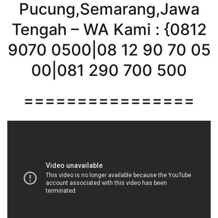
Pucung,Semarang,Jawa
Tengah – WA Kami : {0812
9070 0500|08 12 90 70 05
00|081 290 700 500
================