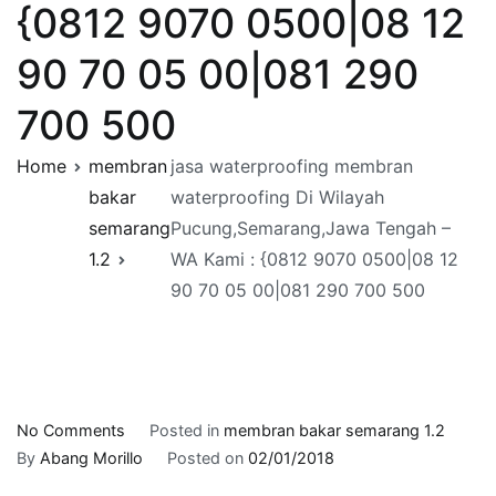
{0812 9070 0500|08 12
90 70 05 00|081 290
700 500
Home
membran
jasa waterproofing membran
bakar
waterproofing Di Wilayah
semarang
Pucung,Semarang,Jawa Tengah –
1.2
WA Kami : {0812 9070 0500|08 12
90 70 05 00|081 290 700 500
on
No Comments
Posted in
membran bakar semarang 1.2
jasa
By
Abang Morillo
Posted on
02/01/2018
waterproofing