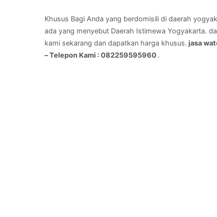
di
GIWANGAN,JOGJAKARTA
Khusus Bagi Anda yang berdomisili di daerah yogyak
–
ada yang menyebut Daerah Istimewa Yogyakarta. dan 
Telepon
kami sekarang dan dapatkan harga khusus.
jasa wa
Kami
– Telepon Kami : 082259595960
.
:
082259595960