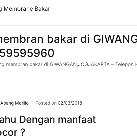
ng Membrane Bakar
g membran bakar di GIWA
259595960
fing membran bakar di GIWANGAN,JOGJAKARTA – Telepon 
y
Abang Morillo
Posted on
02/03/2018
ahu Dengan manfaat
cor ?