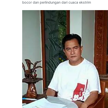
bocor dan perlindungan dari cuaca ekstrim
per
meter
di
Daerah
Gebang
Putih,Surabaya
:
Telp
Kami
–
081.388.222.244