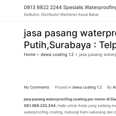
Skip
0813 8822 2244 Spesialis Waterproofi
to
Aplikator, Distributor Membran Aspal Bakar.
content
jasa pasang waterpr
Putih,Surabaya ​: Te
Home
dewa coating 1.2
jasa pasang waterp
on
No Comments
Posted in
dewa coating 1.2
By
A
jasa
jasa pasang waterproofing coating per meter ​di Da
pasang
081.388.222.244
,Hello untuk Anda yang sedang me
waterproofing
waterproofing coating, Hubungi Kami sekarang dan da
coating