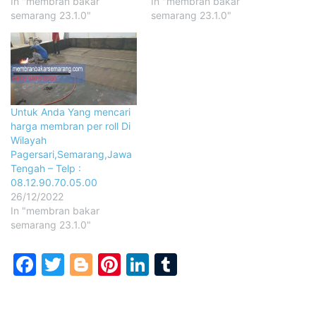
In "membran bakar
In "membran bakar
semarang 23.1.0"
semarang 23.1.0"
Untuk Anda Yang mencari
harga membran per roll Di
Wilayah
Pagersari,Semarang,Jawa
Tengah – Telp :
08.12.90.70.05.00
26/12/2022
In "membran bakar
semarang 23.1.0"
Facebook
Twitter
Blogger
Pinterest
LinkedIn
Tumblr