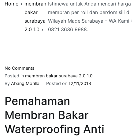
Home
membran
Istimewa untuk Anda mencari harga
bakar
membran per roll dan berdomisili di
surabaya
Wilayah Made,Surabaya – WA Kami :
2.0 1.0
0821 3636 9988.
on
No Comments
Istimewa
Posted in
membran bakar surabaya 2.0 1.0
untuk
By
Abang Morillo
Posted on
12/11/2018
Anda
Pemahaman
mencari
harga
Membran Bakar
membran
per
Waterproofing Anti
roll
dan