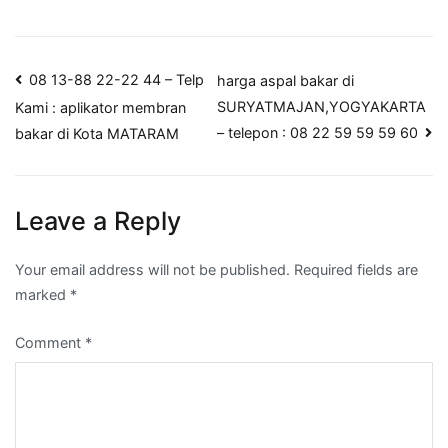
Post
08 13-88 22-22 44 – Telp
harga aspal bakar di
SURYATMAJAN,YOGYAKARTA
Kami : aplikator membran
navigation
– telepon : 08 22 59 59 59 60
bakar di Kota MATARAM
Leave a Reply
Your email address will not be published.
Required fields are
marked
*
Comment
*