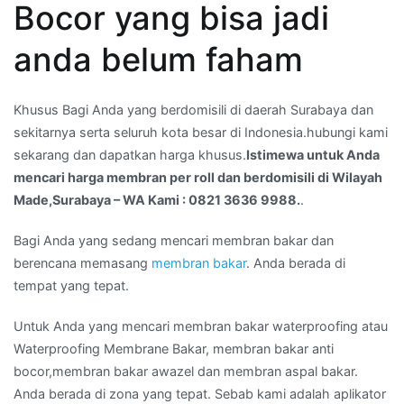
Bocor yang bisa jadi
berdomisili
di
anda belum faham
Wilayah
Made,Surabaya
Khusus Bagi Anda yang berdomisili di daerah Surabaya dan
–
sekitarnya serta seluruh kota besar di Indonesia.hubungi kami
WA
sekarang dan dapatkan harga khusus.
Istimewa untuk Anda
Kami
mencari harga membran per roll dan berdomisili di Wilayah
:
Made,Surabaya – WA Kami : 0821 3636 9988.
.
0821
3636
Bagi Anda yang sedang mencari membran bakar dan
9988.
berencana memasang
membran bakar
. Anda berada di
tempat yang tepat.
Untuk Anda yang mencari membran bakar waterproofing atau
Waterproofing Membrane Bakar, membran bakar anti
bocor,membran bakar awazel dan membran aspal bakar.
Anda berada di zona yang tepat. Sebab kami adalah aplikator