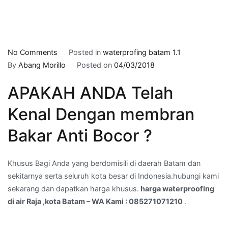
on
No Comments
Posted in
waterprofing batam 1.1
harga
By
Abang Morillo
Posted on
04/03/2018
waterproofing
APAKAH ANDA Telah
di
air
Kenal Dengan membran
Raja
,kota
Bakar Anti Bocor ?
Batam
–
Khusus Bagi Anda yang berdomisili di daerah Batam dan
WA
sekitarnya serta seluruh kota besar di Indonesia.hubungi kami
Kami
sekarang dan dapatkan harga khusus.
harga waterproofing
:
di air Raja ,kota Batam – WA Kami : 085271071210
.
085271071210