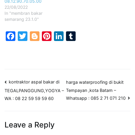
08.12.90.70.05.00
22/08/2022
In "membran bakar
semarang 23.1.0"
Facebook
Twitter
Blogger
Pinterest
LinkedIn
Tumblr
Post
kontraktor aspal bakar di
harga waterproofing di bukit
Tempayan ,kota Batam –
TEGALPANGGUNG,YOGYA –
navigation
Whatsapp : 085 2 71 071 210
WA : 08 22 59 59 59 60
Leave a Reply