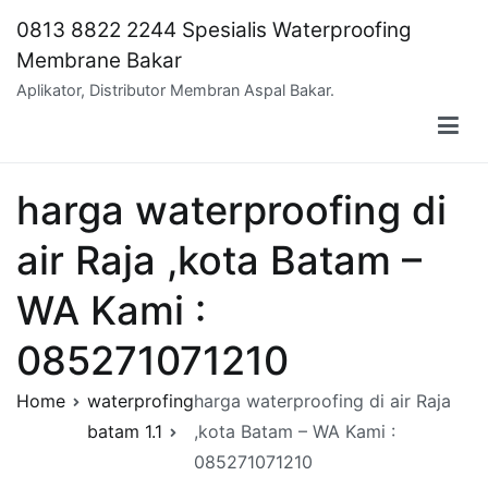
Skip
0813 8822 2244 Spesialis Waterproofing
to
Membrane Bakar
content
Aplikator, Distributor Membran Aspal Bakar.
harga waterproofing di
air Raja ,kota Batam –
WA Kami :
085271071210
Home
waterprofing
harga waterproofing di air Raja
batam 1.1
,kota Batam – WA Kami :
085271071210