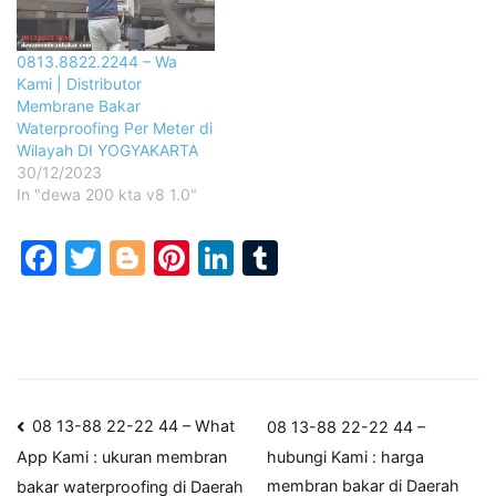
0813.8822.2244 – Wa
Kami | Distributor
Membrane Bakar
Waterproofing Per Meter di
Wilayah DI YOGYAKARTA
30/12/2023
In "dewa 200 kta v8 1.0"
Facebook
Twitter
Blogger
Pinterest
LinkedIn
Tumblr
Post
08 13-88 22-22 44 – What
08 13-88 22-22 44 –
hubungi Kami : harga
App Kami : ukuran membran
navigation
membran bakar di Daerah
bakar waterproofing di Daerah