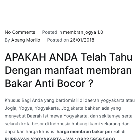
on
No Comments
Posted in
membran jogya 1.0
harga
By
Abang Morillo
Posted on
26/01/2018
membran
APAKAH ANDA Telah Tahu
bakar
per
Dengan manfaat membran
roll
di
Bakar Anti Bocor ?
PURBAYAN,YOGYAKARTA
–
Khusus Bagi Anda yang berdomisili di daerah yogyakarta atau
WA
Jogja, Yogya, Yogyakarta, Jogjakarta bahkan ada yang
:
menyebut Daerah Istimewa Yogyakarta. dan sekitarnya serta
0822
seluruh kota besar di Indonesia.hubungi kami sekarang dan
5959
dapatkan harga khusus.
harga membran bakar per roll di
5960
PURBAYAN,YOGYAKARTA – WA : 0822 5959 5960
.