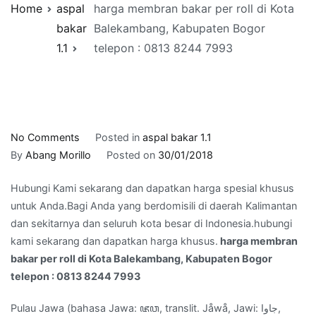
Home
aspal
harga membran bakar per roll di Kota
bakar
Balekambang, Kabupaten Bogor
1.1
telepon : 0813 8244 7993
on
No Comments
Posted in
aspal bakar 1.1
harga
By
Abang Morillo
Posted on
30/01/2018
membran
Hubungi Kami sekarang dan dapatkan harga spesial khusus
bakar
untuk Anda.Bagi Anda yang berdomisili di daerah Kalimantan
per
dan sekitarnya dan seluruh kota besar di Indonesia.hubungi
roll
kami sekarang dan dapatkan harga khusus.
harga membran
di
bakar per roll di Kota Balekambang, Kabupaten Bogor
Kota
telepon : 0813 8244 7993
Balekambang,
Kabupaten
Pulau Jawa (bahasa Jawa: ꦗꦮ, translit. Jåwå, Jawi: جاوا,
Bogor