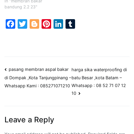
In "membran bakar
bandung 2.2 23"
Facebook
Twitter
Blogger
Pinterest
LinkedIn
Tumblr
Post
pasang membran aspal bakar
harga sika waterproofing di
batu Besar ,kota Batam –
di Dompak ,Kota Tanjungpinang –
navigation
Whatsapp : 08 52 71 07 12
Whatsapp Kami : 085271071210
10
Leave a Reply