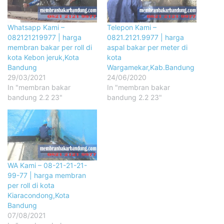
Whatsapp Kami –
Telepon Kami –
082121219977 | harga
0821.2121.9977 | harga
membran bakar per roll di
aspal bakar per meter di
kota Kebon jeruk,Kota
kota
Bandung
Wargamekar,Kab.Bandung
29/03/2021
24/06/2020
In "membran bakar
In "membran bakar
bandung 2.2 23"
bandung 2.2 23"
WA Kami – 08-21-21-21-
99-77 | harga membran
per roll di kota
Kiaracondong,Kota
Bandung
07/08/2021