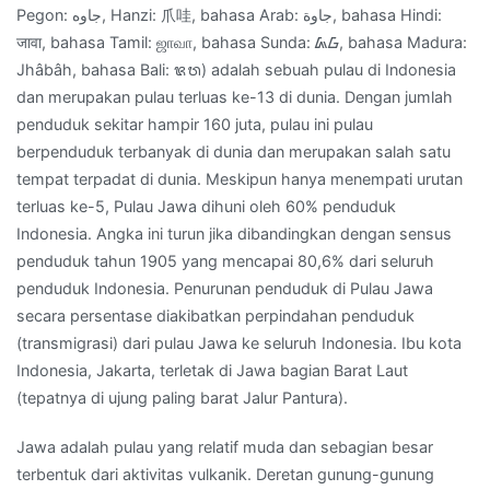
Pegon: جاوه, Hanzi: 爪哇, bahasa Arab: جاوة‎, bahasa Hindi:
telepon
जावा, bahasa Tamil: ஜாவா, bahasa Sunda: ᮏᮝ, bahasa Madura:
:
Jhâbâh, bahasa Bali: ᬚᬯ) adalah sebuah pulau di Indonesia
0813
dan merupakan pulau terluas ke-13 di dunia. Dengan jumlah
8244
penduduk sekitar hampir 160 juta, pulau ini pulau
7993
berpenduduk terbanyak di dunia dan merupakan salah satu
tempat terpadat di dunia. Meskipun hanya menempati urutan
terluas ke-5, Pulau Jawa dihuni oleh 60% penduduk
Indonesia. Angka ini turun jika dibandingkan dengan sensus
penduduk tahun 1905 yang mencapai 80,6% dari seluruh
penduduk Indonesia. Penurunan penduduk di Pulau Jawa
secara persentase diakibatkan perpindahan penduduk
(transmigrasi) dari pulau Jawa ke seluruh Indonesia. Ibu kota
Indonesia, Jakarta, terletak di Jawa bagian Barat Laut
(tepatnya di ujung paling barat Jalur Pantura).
Jawa adalah pulau yang relatif muda dan sebagian besar
terbentuk dari aktivitas vulkanik. Deretan gunung-gunung