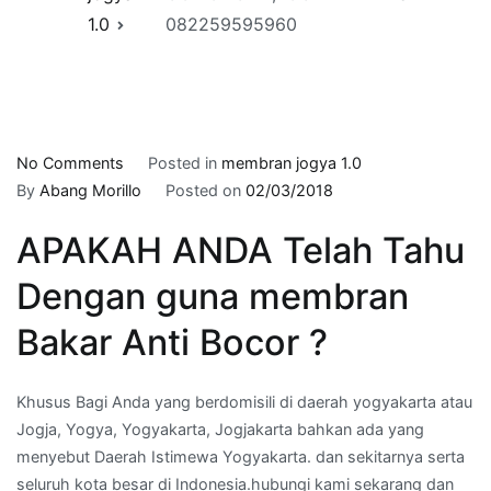
1.0
082259595960
on
No Comments
Posted in
membran jogya 1.0
harga
By
Abang Morillo
Posted on
02/03/2018
membran
APAKAH ANDA Telah Tahu
bakar
per
Dengan guna membran
meter
di
Bakar Anti Bocor ?
GOWONGAN,YOGYA
–
Khusus Bagi Anda yang berdomisili di daerah yogyakarta atau
WA
Jogja, Yogya, Yogyakarta, Jogjakarta bahkan ada yang
Kami
menyebut Daerah Istimewa Yogyakarta. dan sekitarnya serta
:
seluruh kota besar di Indonesia.hubungi kami sekarang dan
082259595960