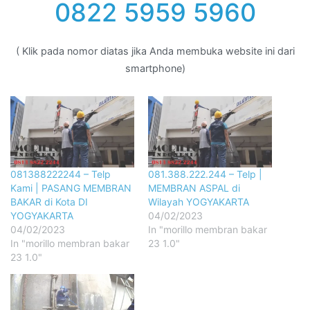
0822 5959 5960
( Klik pada nomor diatas jika Anda membuka website ini dari
smartphone)
081388222244 – Telp
081.388.222.244 – Telp |
Kami | PASANG MEMBRAN
MEMBRAN ASPAL di
BAKAR di Kota DI
Wilayah YOGYAKARTA
YOGYAKARTA
04/02/2023
04/02/2023
In "morillo membran bakar
In "morillo membran bakar
23 1.0"
23 1.0"