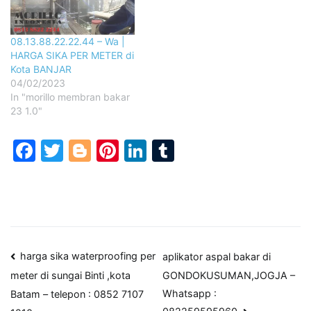
08.13.88.22.22.44 – Wa |
HARGA SIKA PER METER di
Kota BANJAR
04/02/2023
In "morillo membran bakar
23 1.0"
Facebook
Twitter
Blogger
Pinterest
LinkedIn
Tumblr
Post
harga sika waterproofing per
aplikator aspal bakar di
GONDOKUSUMAN,JOGJA –
meter di sungai Binti ,kota
navigation
Whatsapp :
Batam – telepon : 0852 7107