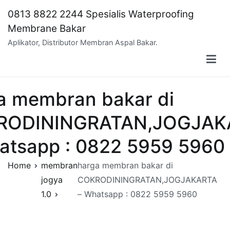
Skip
0813 8822 2244 Spesialis Waterproofing
to
Membrane Bakar
content
Aplikator, Distributor Membran Aspal Bakar.
a membran bakar di
RODININGRATAN,JOGJAK
atsapp : 0822 5959 5960
Home
membran
harga membran bakar di
jogya
COKRODININGRATAN,JOGJAKARTA
1.0
– Whatsapp : 0822 5959 5960