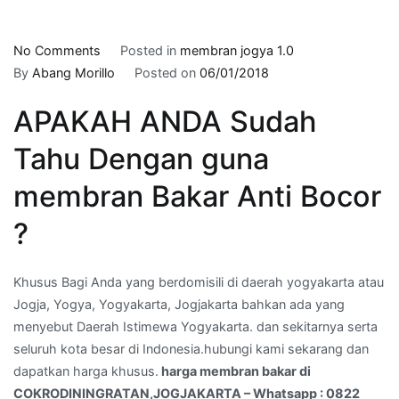
on
No Comments
Posted in
membran jogya 1.0
harga
By
Abang Morillo
Posted on
06/01/2018
membran
APAKAH ANDA Sudah
bakar
di
Tahu Dengan guna
COKRODININGRATAN,JOGJAKARTA
–
membran Bakar Anti Bocor
Whatsapp
?
:
0822
5959
Khusus Bagi Anda yang berdomisili di daerah yogyakarta atau
5960
Jogja, Yogya, Yogyakarta, Jogjakarta bahkan ada yang
menyebut Daerah Istimewa Yogyakarta. dan sekitarnya serta
seluruh kota besar di Indonesia.hubungi kami sekarang dan
dapatkan harga khusus.
harga membran bakar di
COKRODININGRATAN,JOGJAKARTA – Whatsapp : 0822