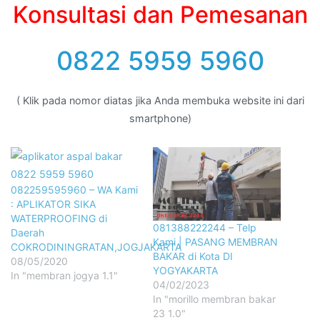
Konsultasi dan Pemesanan
0822 5959 5960
( Klik pada nomor diatas jika Anda membuka website ini dari
smartphone)
082259595960 – WA Kami
: APLIKATOR SIKA
WATERPROOFING di
081388222244 – Telp
Daerah
Kami | PASANG MEMBRAN
COKRODININGRATAN,JOGJAKARTA
BAKAR di Kota DI
08/05/2020
YOGYAKARTA
In "membran jogya 1.1"
04/02/2023
In "morillo membran bakar
23 1.0"