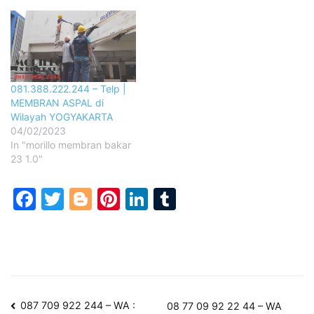
081.388.222.244 – Telp |
MEMBRAN ASPAL di
Wilayah YOGYAKARTA
04/02/2023
In "morillo membran bakar
23 1.0"
Facebook
Twitter
Blogger
Pinterest
LinkedIn
Tumblr
Post
087 709 922 244 – WA :
08 77 09 92 22 44 – WA