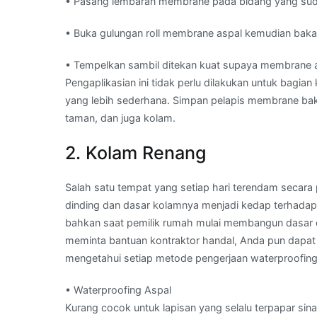
• Pasang lembaran membrane pada bidang yang sudah
• Buka gulungan roll membrane aspal kemudian bakar 
• Tempelkan sambil ditekan kuat supaya membrane a
Pengaplikasian ini tidak perlu dilakukan untuk bagi
yang lebih sederhana. Simpan pelapis membrane bakar
taman, dan juga kolam.
2. Kolam Renang
Salah satu tempat yang setiap hari terendam secar
dinding dan dasar kolamnya menjadi kedap terhadap 
bahkan saat pemilik rumah mulai membangun dasar da
meminta bantuan kontraktor handal, Anda pun dap
mengetahui setiap metode pengerjaan waterproofing, 
• Waterproofing Aspal
Kurang cocok untuk lapisan yang selalu terpapar sin