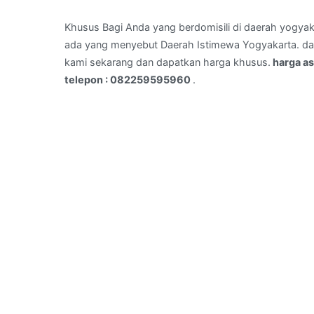
roll
di
Khusus Bagi Anda yang berdomisili di daerah yogyak
REJOWINANGUN,YOGYAKARTA
ada yang menyebut Daerah Istimewa Yogyakarta. dan 
–
kami sekarang dan dapatkan harga khusus.
harga a
telepon
telepon : 082259595960
.
:
082259595960