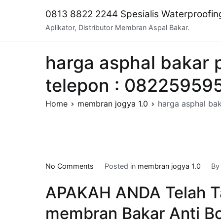
Skip
0813 8822 2244 Spesialis Waterproofi
to
Aplikator, Distributor Membran Aspal Bakar.
content
harga asphal bakar
telepon : 08225959
Home
membran jogya 1.0
harga asphal b
on
No Comments
Posted in
membran jogya 1.0
B
harga
APAKAH ANDA Telah T
asphal
bakar
membran Bakar Anti Bo
per